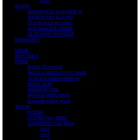
2013
KLUB
REGISTRÁCIA JAZDCA
NÁBOR DO KLUBU
ČLENOVIA KLUBU
O JUNKRIDE ARMY
ZĽAVOVÝ SYSTÉM
KONTAKT
SHOP
NOVINKY
PARK
PARK ŠURANY
ŠKOLA FREESTYLE BMX
STAVBA BIKEPARKOV
POOL JAM
INDOOR JAM
POHÁR BMX/MTB
Kalendár BMX Akcií
TEAM
O NÁS
ČLENOVIA TÍMU
JUNKRIDE GELÉRIE
2021
2019