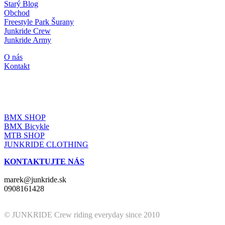
Starý Blog
Obchod
Freestyle Park Šurany
Junkride Crew
Junkride Army
O nás
Kontakt
JUNKRIDE SHOP
BMX SHOP
BMX Bicykle
MTB SHOP
JUNKRIDE CLOTHING
KONTAKTUJTE NÁS
marek@junkride.sk
0908161428
© JUNKRIDE Crew riding everyday since 2010