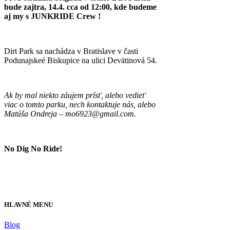
bude zajtra, 14.4. cca od 12:00, kde budeme
aj my s JUNKRIDE Crew !
Dirt Park sa nachádza v Bratislave v časti
Podunajskeé Biskupice na ulici Devätinová 54.
Ak by mal niekto záujem prísť, alebo vedieť
viac o tomto parku, nech kontaktuje nás, alebo
Matúša Ondreja – mo6923@gmail.com.
No Dig No Ride!
HLAVNÉ MENU
Blog