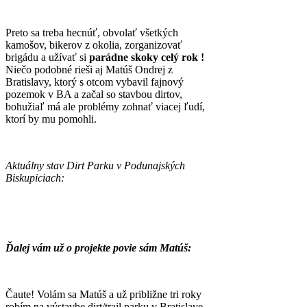
Preto sa treba hecnúť, obvolať všetkých
kamošov, bikerov z okolia, zorganizovať
brigádu a užívať si
parádne skoky celý rok !
Niečo podobné rieši aj Matúš Ondrej z
Bratislavy, ktorý s otcom vybavil fajnový
pozemok v BA a začal so stavbou dirtov,
bohužiaľ má ale problémy zohnať viacej ľudí,
ktorí by mu pomohli.
Aktuálny stav Dirt Parku v Podunajských
Biskupiciach:
Ďalej vám už o projekte povie sám Matúš:
Čaute! Volám sa Matúš a už približne tri roky
robím na výstavbe dirt/trail parku v Bratislave.