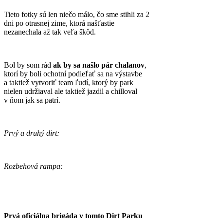
Tieto fotky sú len niečo málo, čo sme stihli za 2
dni po otrasnej zime, ktorá našťastie
nezanechala až tak veľa škôd.
Bol by som rád
ak by sa našlo pár chalanov
,
ktorí by boli ochotní podieľať sa na výstavbe
a taktiež vytvoriť team ľudí, ktorý by park
nielen udržiaval ale taktiež jazdil a chilloval
v ňom jak sa patrí.
Prvý a druhý dirt:
Rozbehová rampa:
Prvá oficiálna brigáda v tomto Dirt Parku