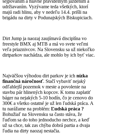
šejpovaním a hlavne pravidelným jazdením a
udržiavaním. Vyzývame teda všetkých, ktorí
majú radi hlinu, aby v nedeľu 14.4. prišli na
brigádu na dirty v Podunajských Biskupiciach.
Dirt Jump ja naozaj zaujímavá disciplína vo
freestyle BMX aj MTB a má vo svete veľmi
veľa priaznivcov. Na Slovensku sa už niekoľko
dirtparkov nachádza, ale mohlo by ich byť viac.
Najväčšou výhodou dirt parkov je ich
nízka
finančná náročnosť
. Stačí vybaviť nejaký
odľahlejší pozemok v meste a povolenie na
stavbu pár hlinených kopcov. K tomu zaplatiť
báger na nejakých 5-10 hodín, čo je cenovo do
300€ a všetko ostatné je už len ľudská práca. A
tu narážame na problém:
Ľudská práca ?
Bohužiaľ na Slovensku sa často stáva, že
ľuďom sa do toho jednoducho nechce, a keď
už sa chce, tak zas chýba dobrá partia a dvaja
ľudia na dirty naozaj nestačia.