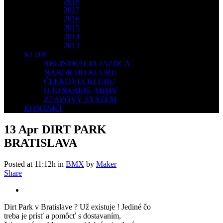
2018
2017
2016
2015
2014
2013
KLUB
REGISTRÁCIA JAZDCA
NÁBOR DO KLUBU
ČLENOVIA KLUBU
O JUNKRIDE ARMY
ZĽAVOVÝ SYSTÉM
KONTAKT
13 Apr
DIRT PARK
BRATISLAVA
Posted at 11:12h
in
BMX
by
Maker
Share
Dirt Park v Bratislave ? Už existuje ! Jediné čo
treba je prísť a pomôcť s dostavaním,