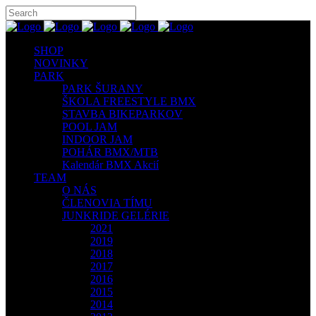
SHOP
NOVINKY
PARK
PARK ŠURANY
ŠKOLA FREESTYLE BMX
STAVBA BIKEPARKOV
POOL JAM
INDOOR JAM
POHÁR BMX/MTB
Kalendár BMX Akcií
TEAM
O NÁS
ČLENOVIA TÍMU
JUNKRIDE GELÉRIE
2021
2019
2018
2017
2016
2015
2014