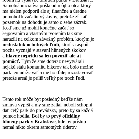
Samotná iniciatíva prišla od môjho otca ktorý
ma nielen podporil ale aj finančne a úradne
pomohol k začatiu výstavby, pretože získať
pozemok na dohodu je samo o sebe zázrak.
Keď sme už mohli konečne začať so
šejpovaním a vlastným tvorením tak sme
narazili na celkom závažný problém, ktorým je
nedostatok ochotných ľudí
, ktorí sa aspoň
trocha vyznajú v stavaní hlinených skokov
a
hlavne neprídu sa len povoziť ale aj
pomôcť.
Tým že sme doteraz nevytvárali
nejakú stálu komunitu bikerov tak bolo možné
park len udržiavať a nie ho ďalej rozostavovať
pretože areál je príliš veľký pre troch ľudí.
Tento rok môže byt posledný keďže nám
zmluva vyprší a my sme zatiaľ neboli schopní
dať celý park do prevádzky, preto by sa každá
pomoc hodila. Bol by to
prvý oficiálny
hlinený park v Bratislave
, kde by prístup
nemal nikto okrem samotných riderov.