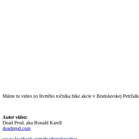
Máme tu video zo štvrtého ročníka bike akcie v Bratislavskej P
Autor videa:
Dead Prod. aka Ronald Karell
deadprod.com
www.facebook.com/deadprodcreative