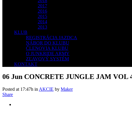
2018
2017
2016
2015
2014
2013
KLUB
REGISTRÁCIA JAZDCA
NÁBOR DO KLUBU
ČLENOVIA KLUBU
O JUNKRIDE ARMY
ZĽAVOVÝ SYSTÉM
KONTAKT
06 Jun
CONCRETE JUNGLE JAM VOL 4. 
Posted at 17:47h
in
AKCIE
by
Maker
Share