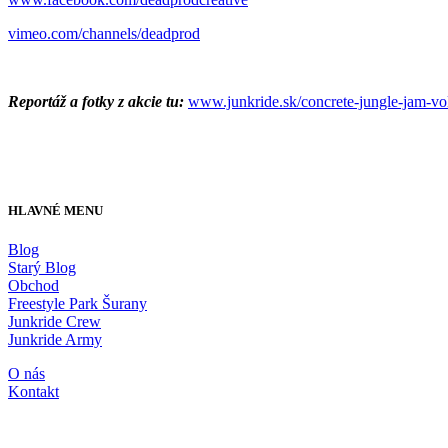
vimeo.com/channels/deadprod
Reportáž a fotky z akcie tu:
www.junkride.sk/concrete-jungle-jam-vol
HLAVNÉ MENU
Blog
Starý Blog
Obchod
Freestyle Park Šurany
Junkride Crew
Junkride Army
O nás
Kontakt
JUNKRIDE SHOP