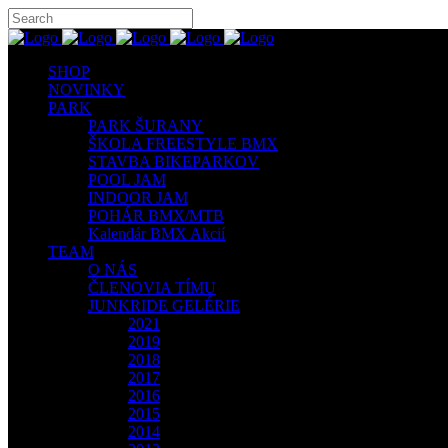
SHOP
NOVINKY
PARK
PARK ŠURANY
ŠKOLA FREESTYLE BMX
STAVBA BIKEPARKOV
POOL JAM
INDOOR JAM
POHÁR BMX/MTB
Kalendár BMX Akcií
TEAM
O NÁS
ČLENOVIA TÍMU
JUNKRIDE GELÉRIE
2021
2019
2018
2017
2016
2015
2014