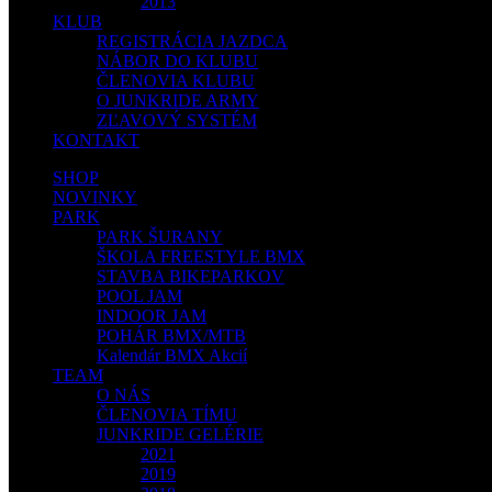
2013
KLUB
REGISTRÁCIA JAZDCA
NÁBOR DO KLUBU
ČLENOVIA KLUBU
O JUNKRIDE ARMY
ZĽAVOVÝ SYSTÉM
KONTAKT
SHOP
NOVINKY
PARK
PARK ŠURANY
ŠKOLA FREESTYLE BMX
STAVBA BIKEPARKOV
POOL JAM
INDOOR JAM
POHÁR BMX/MTB
Kalendár BMX Akcií
TEAM
O NÁS
ČLENOVIA TÍMU
JUNKRIDE GELÉRIE
2021
2019