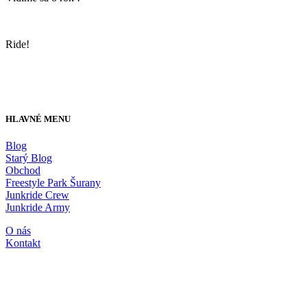
Ride!
HLAVNÉ MENU
Blog
Starý Blog
Obchod
Freestyle Park Šurany
Junkride Crew
Junkride Army
O nás
Kontakt
JUNKRIDE SHOP