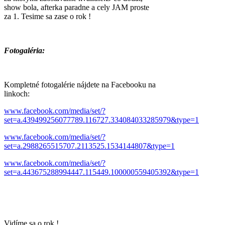
show bola, afterka paradne a cely JAM proste
za 1. Tesime sa zase o rok !
Fotogaléria:
Kompletné fotogalérie nájdete na Facebooku na
linkoch:
www.facebook.com/media/set/?
set=a.439499256077789.116727.334084033285979&type=1
www.facebook.com/media/set/?
set=a.2988265515707.2113525.1534144807&type=1
www.facebook.com/media/set/?
set=a.443675288994447.115449.100000559405392&type=1
Vidíme sa o rok !