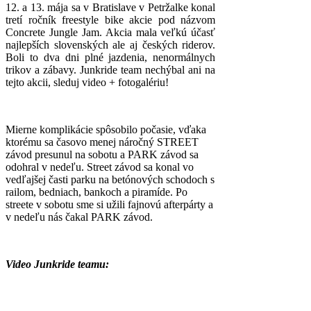
12. a 13. mája sa v Bratislave v Petržalke konal
tretí ročník freestyle bike akcie pod názvom
Concrete Jungle Jam. Akcia mala veľkú účasť
najlepších slovenských ale aj českých riderov.
Boli to dva dni plné jazdenia, nenormálnych
trikov a zábavy. Junkride team nechýbal ani na
tejto akcii, sleduj video + fotogalériu!
Mierne komplikácie spôsobilo počasie, vďaka
ktorému sa časovo menej náročný STREET
závod presunul na sobotu a PARK závod sa
odohral v nedeľu. Street závod sa konal vo
vedľajšej časti parku na betónových schodoch s
railom, bedniach, bankoch a piramíde. Po
streete v sobotu sme si užili fajnovú afterpárty a
v nedeľu nás čakal PARK závod.
Video Junkride teamu: