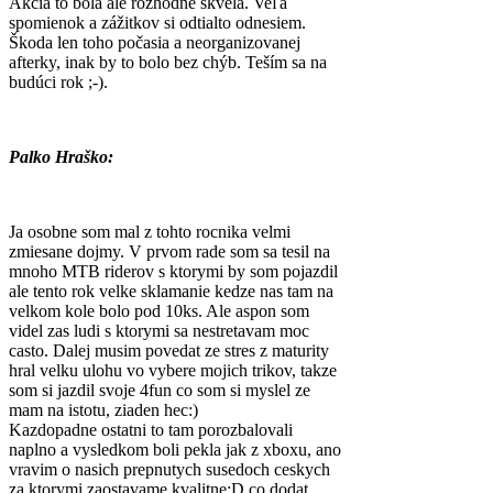
Akcia to bola ale rozhodne skvelá. Veľa
spomienok a zážitkov si odtialto odnesiem.
Škoda len toho počasia a neorganizovanej
afterky, inak by to bolo bez chýb. Teším sa na
budúci rok ;-).
Palko Hraško:
Ja osobne som mal z tohto rocnika velmi
zmiesane dojmy. V prvom rade som sa tesil na
mnoho MTB riderov s ktorymi by som pojazdil
ale tento rok velke sklamanie kedze nas tam na
velkom kole bolo pod 10ks. Ale aspon som
videl zas ludi s ktorymi sa nestretavam moc
casto. Dalej musim povedat ze stres z maturity
hral velku ulohu vo vybere mojich trikov, takze
som si jazdil svoje 4fun co som si myslel ze
mam na istotu, ziaden hec:)
Kazdopadne ostatni to tam porozbalovali
naplno a vysledkom boli pekla jak z xboxu, ano
vravim o nasich prepnutych susedoch ceskych
za ktorymi zaostavame kvalitne:D co dodat,