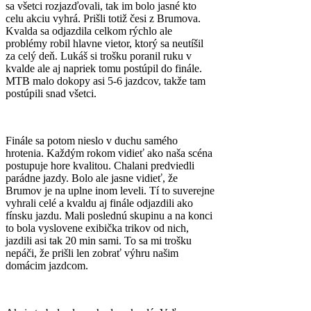
sa všetci rozjazďovali, tak im bolo jasné kto
celu akciu vyhrá. Prišli totiž česi z Brumova.
Kvalda sa odjazdila celkom rýchlo ale
problémy robil hlavne vietor, ktorý sa neutíšil
za celý deň. Lukáš si trošku poranil ruku v
kvalde ale aj napriek tomu postúpil do finále.
MTB malo dokopy asi 5-6 jazdcov, takže tam
postúpili snad všetci.
Finále sa potom nieslo v duchu samého
hrotenia. Každým rokom vidieť ako naša scéna
postupuje hore kvalitou. Chalani predviedli
parádne jazdy. Bolo ale jasne vidieť, že
Brumov je na uplne inom leveli. Tí to suverejne
vyhrali celé a kvaldu aj finále odjazdili ako
fínsku jazdu. Mali poslednú skupinu a na konci
to bola vyslovene exibička trikov od nich,
jazdili asi tak 20 min sami. To sa mi trošku
nepáči, že prišli len zobrať výhru našim
domácim jazdcom.