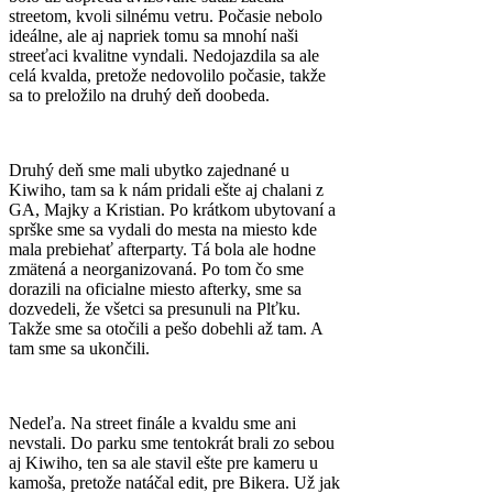
streetom, kvoli silnému vetru. Počasie nebolo
ideálne, ale aj napriek tomu sa mnohí naši
streeťaci kvalitne vyndali. Nedojazdila sa ale
celá kvalda, pretože nedovolilo počasie, takže
sa to preložilo na druhý deň doobeda.
Druhý deň sme mali ubytko zajednané u
Kiwiho, tam sa k nám pridali ešte aj chalani z
GA, Majky a Kristian. Po krátkom ubytovaní a
sprške sme sa vydali do mesta na miesto kde
mala prebiehať afterparty. Tá bola ale hodne
zmätená a neorganizovaná. Po tom čo sme
dorazili na oficialne miesto afterky, sme sa
dozvedeli, že všetci sa presunuli na Plťku.
Takže sme sa otočili a pešo dobehli až tam. A
tam sme sa ukončili.
Nedeľa. Na street finále a kvaldu sme ani
nevstali. Do parku sme tentokrát brali zo sebou
aj Kiwiho, ten sa ale stavil ešte pre kameru u
kamoša, pretože natáčal edit, pre Bikera. Už jak