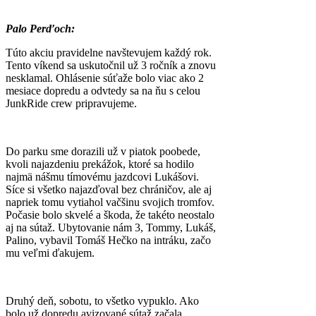
Palo Perďoch:
Túto akciu pravidelne navštevujem každý rok.
Tento víkend sa uskutočnil už 3 ročník a znovu
nesklamal. Ohlásenie súťaže bolo viac ako 2
mesiace dopredu a odvtedy sa na ňu s celou
JunkRide crew pripravujeme.
Do parku sme dorazili už v piatok poobede,
kvoli najazdeniu prekážok, ktoré sa hodilo
najmä nášmu tímovému jazdcovi Lukášovi.
Síce si všetko najazďoval bez chráničov, ale aj
napriek tomu vytiahol vačšinu svojich tromfov.
Počasie bolo skvelé a škoda, že takéto neostalo
aj na sútaž. Ubytovanie nám 3, Tommy, Lukáš,
Palino, vybavil Tomáš Hečko na intráku, začo
mu veľmi ďakujem.
Druhý deň, sobotu, to všetko vypuklo. Ako
bolo už dopredu avizované sútaž začala