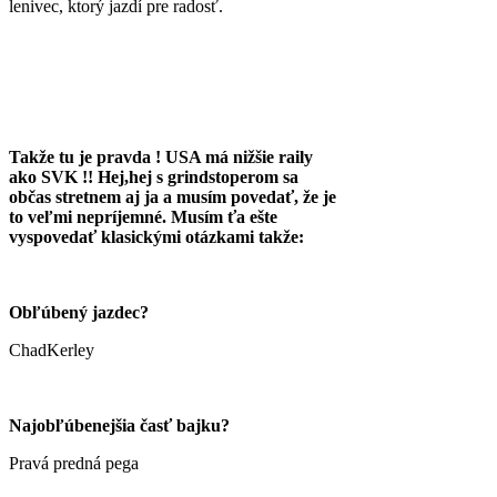
lenivec, ktorý jazdí pre radosť.
Takže tu je pravda ! USA má nižšie raily
ako SVK !! Hej,hej s grindstoperom sa
občas stretnem aj ja a musím povedať, že je
to veľmi nepríjemné. Musím ťa ešte
vyspovedať klasickými otázkami takže:
Obľúbený jazdec?
ChadKerley
Najobľúbenejšia časť bajku?
Pravá predná pega