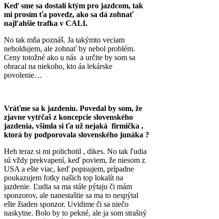
Keď sme sa dostali ktým pro jazdcom, tak
mi prosím ťa povedz, ako sa dá zohnať
najľahšie trafka v CALI.
No tak mňa poznáš. Ja takýmto veciam
neholdujem, ale zohnať by nebol problém.
Ceny totožné ako u nás a určite by som sa
obracal na niekoho, kto áa lekárske
povolenie…
Vráťme sa k jazdeniu. Povedal by som, že
zjavne vytŕčaš z koncepcie slovenského
jazdenia, všimla si ťa už nejaká firmička ,
ktorá by podporovala slovenského junáka ?
Heh teraz si mi polichotil , dikes. No tak ľudia
sú vždy prekvapení, keď poviem, že niesom z
USA a ešte viac, keď popisujem, prípadne
poukazujem fotky našich top lokalít na
jazdenie. Ľudia sa ma stále pýtaju či mám
sponzorov, ale nanestaštie sa ma to nespýtal
ešte žiaden sponzor. Uvidime či sa niečo
naskytne. Bolo by to pekné, ale ja som strašný