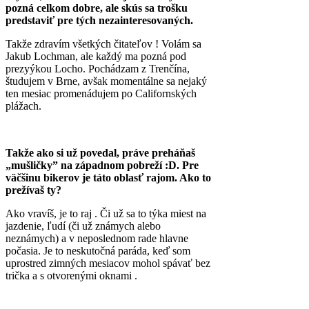
pozná celkom dobre, ale skús sa trošku
predstaviť pre tých nezainteresovaných.
Takže zdravím všetkých čitateľov ! Volám sa
Jakub Lochman, ale každý ma pozná pod
prezyýkou Locho. Pochádzam z Trenčína,
študujem v Brne, avšak momentálne sa nejaký
ten mesiac promenádujem po Californských
plážach.
Takže ako si už povedal, práve preháňaš
„mušličky” na západnom pobreží :D. Pre
väčšinu bikerov je táto oblasť rajom. Ako to
prežívaš ty?
Ako vravíš, je to raj . Či už sa to týka miest na
jazdenie, ľudí (či už známych alebo
neznámych) a v neposlednom rade hlavne
počasia. Je to neskutočná paráda, keď som
uprostred zimných mesiacov mohol spávať bez
trička a s otvorenými oknami .