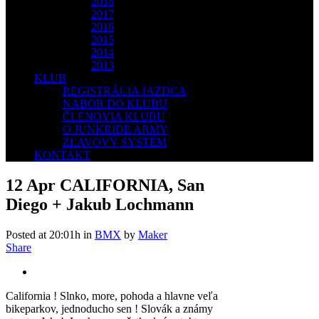
2018
2017
2016
2015
2014
2013
KLUB
REGISTRÁCIA JAZDCA
NÁBOR DO KLUBU
ČLENOVIA KLUBU
O JUNKRIDE ARMY
ZĽAVOVÝ SYSTÉM
KONTAKT
12 Apr
CALIFORNIA, San
Diego + Jakub Lochmann
Posted at 20:01h
in
BMX
by
Maker
Share
California ! Slnko, more, pohoda a hlavne veľa
bikeparkov, jednoducho sen ! Slovák a známy