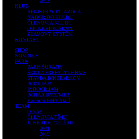
2013
KLUB
REGISTRÁCIA JAZDCA
NÁBOR DO KLUBU
ČLENOVIA KLUBU
O JUNKRIDE ARMY
ZĽAVOVÝ SYSTÉM
KONTAKT
SHOP
NOVINKY
PARK
PARK ŠURANY
ŠKOLA FREESTYLE BMX
STAVBA BIKEPARKOV
POOL JAM
INDOOR JAM
POHÁR BMX/MTB
Kalendár BMX Akcií
TEAM
O NÁS
ČLENOVIA TÍMU
JUNKRIDE GELÉRIE
2021
2019