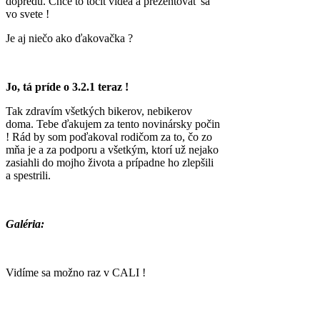
dopredu. Chce to točit videá a prezentovať sa
vo svete !
Je aj niečo ako ďakovačka ?
Jo, tá príde o 3.2.1 teraz !
Tak zdravím všetkých bikerov, nebikerov
doma. Tebe ďakujem za tento novinársky počin
! Rád by som poďakoval rodičom za to, čo zo
mňa je a za podporu a všetkým, ktorí už nejako
zasiahli do mojho života a prípadne ho zlepšili
a spestrili.
Galéria:
Vidíme sa možno raz v CALI !