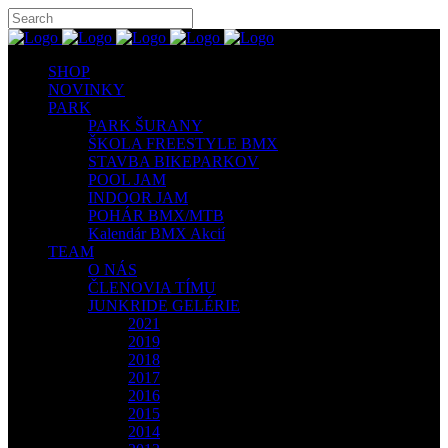
SHOP
NOVINKY
PARK
PARK ŠURANY
ŠKOLA FREESTYLE BMX
STAVBA BIKEPARKOV
POOL JAM
INDOOR JAM
POHÁR BMX/MTB
Kalendár BMX Akcií
TEAM
O NÁS
ČLENOVIA TÍMU
JUNKRIDE GELÉRIE
2021
2019
2018
2017
2016
2015
2014