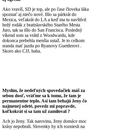
Ako vravíš, SD je top, ale po čase človeka láka
spoznať aj niečo nové. Išlo sa párkrát do
Mexica, veľakrát do LA a keď ma tu navštívil
hrdý rodák z bratislavského Starého Mesta
Juro, tak sa išlo do San Francisca. Posledný
víkend som sa vrátil z Woodwardu, kde
dokonca prebehla menšia sutaž. Je to celkom
sranda mať jazdu po Ryanovy Guettlerovi .
Skoro ako CJJ, haha.
Myslím, že nedeľných spovedačiek máš za
sebou dosť, vráťme sa k tomu, že tam je
permanentne teplo. Asi tam behajú ženy čo
najmenej odeté, povedz mi popravde,
koľkokrát si sa tam už zamiloval ?
Ach jo ženy. Tak narovinu, ženy domáce moc
krásy nepobrali. Slovenky by ich rozniesli na