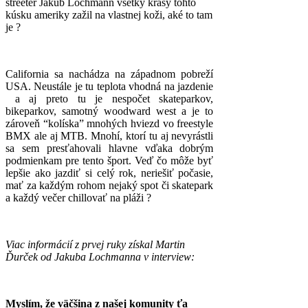
streeter Jakub Lochmann všetky krásy tohto
kúsku ameriky zažil na vlastnej koži, aké to tam
je ?
California sa nachádza na západnom pobreží
USA. Neustále je tu teplota vhodná na jazdenie
a aj preto tu je nespočet skateparkov,
bikeparkov, samotný woodward west a je to
zároveň “kolíska” mnohých hviezd vo freestyle
BMX ale aj MTB. Mnohí, ktorí tu aj nevyrástli
sa sem presťahovali hlavne vďaka dobrým
podmienkam pre tento šport. Veď čo môže byť
lepšie ako jazdiť si celý rok, neriešiť počasie,
mať za každým rohom nejaký spot či skatepark
a každý večer chillovať na pláži ?
Viac informácií z prvej ruky získal Martin
Ďurček od Jakuba Lochmanna v interview:
Myslím, že väčšina z našej komunity ťa