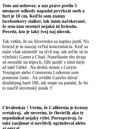
Toto ani nehovor, u nás práve prešlo 5
mesiacov odkedy napadol prvýkrát sneh a
furt je 10 cm. Keďže som známy
facebookovy stalker, tak mám načekované,
že sem-tam stretneš nejakú tú hviezdu.
Povedz, kto je taký tvoj naj úlovok.
Tak vidím, že na Slovensku sa naplno jazdí. No
hviezd je tu naozaj veľká koncentrácia. Keď sa
mám však sústrediť na tých top, tak určite sú to
výtržníci Garret a Chad. Naneštastie títo dvaja
sú neustále na tripoch, čiže jazdiť s nimi nieje
až také ľahké . Na druhú stranu s Garym
Youngom alebo Connorom Lodesom som
pomorne často . Ak uvidíte Garyho dávať
doublepeg hard 180, tak majte na pamäti, že ho
to naučíl slovenský junák !!
Chválenkár ! Verím, že California je krásny
svetakraj, ale neverím, že človiečik ako ty
nepodnikol nejaký výlet. Porozprávaj, čo
také zaujímaé si navštívil, ogrindoval alebo
aj ogrcal.