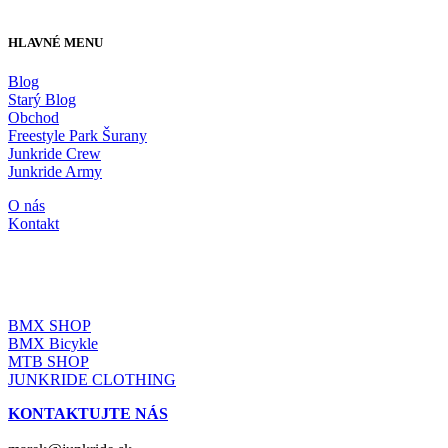
HLAVNÉ MENU
Blog
Starý Blog
Obchod
Freestyle Park Šurany
Junkride Crew
Junkride Army
O nás
Kontakt
JUNKRIDE SHOP
BMX SHOP
BMX Bicykle
MTB SHOP
JUNKRIDE CLOTHING
KONTAKTUJTE NÁS