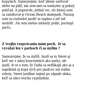
kopytách. Samozrejme, keď ideme surfovať
alebo na pláž, tak sem-tam sa naskytne aj pekný
pohľad. A popravde, jediná vec, do ktorej som
sa zamiloval je Ocean Beach skatepark. Naozaj
som sa rozhodol jazdiť tu naplno a nič iné
neriešiť. Ak sem niekto niekedy príde, pochopí
prečo.
Z tvojho rozprávania mám pocit, že sa
vyvážaš len v parkoch či sa mýlim ?
Samozrejme, že sa mýliš. Jazdí sa tu Street aj
keď nie v takej koncentrácii ako parky, ale
jazdí. Je to o tom, že ľudia sa neflákajú ako ja a
napríklad aj kopa tých pro jazdcov má reálne
roboty. Street jazdíme najmä po západe slnka,
keď sa ulice trochu vyprázdnia.