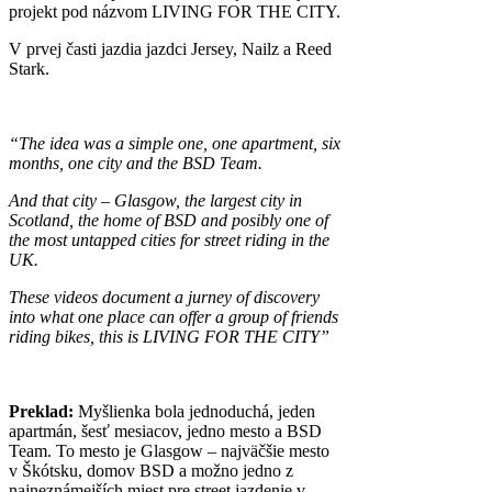
projekt pod názvom LIVING FOR THE CITY.
V prvej časti jazdia jazdci Jersey, Nailz a Reed
Stark.
“The idea was a simple one, one apartment, six
months, one city and the BSD Team.
And that city – Glasgow, the largest city in
Scotland, the home of BSD and posibly one of
the most untapped cities for street riding in the
UK.
These videos document a jurney of discovery
into what one place can offer a group of friends
riding bikes, this is LIVING FOR THE CITY”
Preklad:
Myšlienka bola jednoduchá, jeden
apartmán, šesť mesiacov, jedno mesto a BSD
Team. To mesto je Glasgow – najväčšie mesto
v Škótsku, domov BSD a možno jedno z
najneznámejších miest pre street jazdenie v