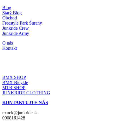
Blog
Starý Blog
Obchod
Freestyle Park Šurany
Junkride Crew
Junkride Army
O nás
Kontakt
JUNKRIDE SHOP
BMX SHOP
BMX Bicykle
MTB SHOP
JUNKRIDE CLOTHING
KONTAKTUJTE NÁS
marek@junkride.sk
0908161428