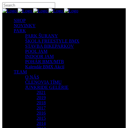
SHOP
NOVINKY
PARK
PARK ŠURANY
ŠKOLA FREESTYLE BMX
STAVBA BIKEPARKOV
POOL JAM
INDOOR JAM
POHÁR BMX/MTB
Kalendár BMX Akcií
TEAM
O NÁS
ČLENOVIA TÍMU
JUNKRIDE GELÉRIE
2021
2019
2018
2017
2016
2015
2014