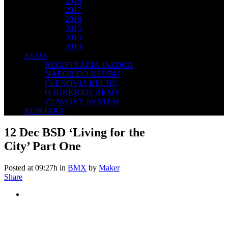
2018
2017
2016
2015
2014
2013
KLUB
REGISTRÁCIA JAZDCA
NÁBOR DO KLUBU
ČLENOVIA KLUBU
O JUNKRIDE ARMY
ZĽAVOVÝ SYSTÉM
KONTAKT
12 Dec
BSD ‘Living for the
City’ Part One
Posted at 09:27h
in
BMX
by
Maker
Share