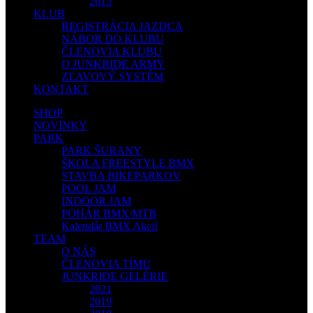
2013
KLUB
REGISTRÁCIA JAZDCA
NÁBOR DO KLUBU
ČLENOVIA KLUBU
O JUNKRIDE ARMY
ZĽAVOVÝ SYSTÉM
KONTAKT
SHOP
NOVINKY
PARK
PARK ŠURANY
ŠKOLA FREESTYLE BMX
STAVBA BIKEPARKOV
POOL JAM
INDOOR JAM
POHÁR BMX/MTB
Kalendár BMX Akcií
TEAM
O NÁS
ČLENOVIA TÍMU
JUNKRIDE GELÉRIE
2021
2019