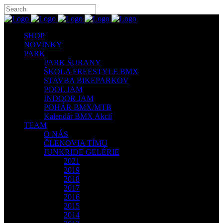
SHOP
NOVINKY
PARK
PARK ŠURANY
ŠKOLA FREESTYLE BMX
STAVBA BIKEPARKOV
POOL JAM
INDOOR JAM
POHÁR BMX/MTB
Kalendár BMX Akcií
TEAM
O NÁS
ČLENOVIA TÍMU
JUNKRIDE GELÉRIE
2021
2019
2018
2017
2016
2015
2014