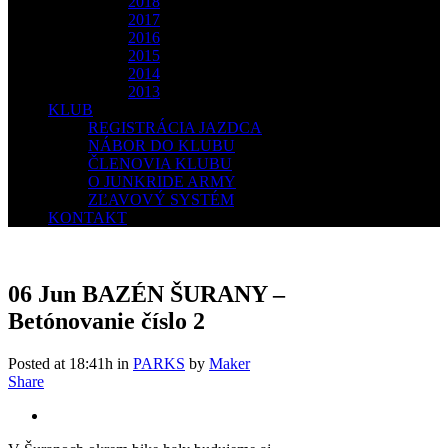
2018
2017
2016
2015
2014
2013
KLUB
REGISTRÁCIA JAZDCA
NÁBOR DO KLUBU
ČLENOVIA KLUBU
O JUNKRIDE ARMY
ZĽAVOVÝ SYSTÉM
KONTAKT
06 Jun
BAZÉN ŠURANY –
Betónovanie číslo 2
Posted at 18:41h
in
PARKS
by
Maker
Share