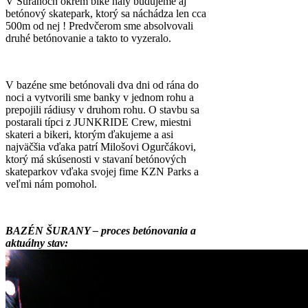
V Šuranoch okrem bike haly budujeme aj
betónový skatepark, ktorý sa náchádza len cca
500m od nej ! Predvčerom sme absolvovali
druhé betónovanie a takto to vyzeralo.
V bazéne sme betónovali dva dni od rána do
noci a vytvorili sme banky v jednom rohu a
prepojili rádiusy v druhom rohu. O stavbu sa
postarali típci z JUNKRIDE Crew, miestni
skateri a bikeri, ktorým ďakujeme a asi
najväčšia vďaka patrí Milošovi Ogurčákovi,
ktorý má skúsenosti v stavaní betónových
skateparkov vďaka svojej fime KZN Parks a
veľmi nám pomohol.
BAZÉN ŠURANY – proces betónovania a
aktuálny stav: