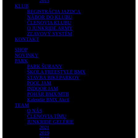
2013
KLUB
REGISTRÁCIA JAZDCA
NÁBOR DO KLUBU
ČLENOVIA KLUBU
O JUNKRIDE ARMY
ZĽAVOVÝ SYSTÉM
KONTAKT
SHOP
NOVINKY
PARK
PARK ŠURANY
ŠKOLA FREESTYLE BMX
STAVBA BIKEPARKOV
POOL JAM
INDOOR JAM
POHÁR BMX/MTB
Kalendár BMX Akcií
TEAM
O NÁS
ČLENOVIA TÍMU
JUNKRIDE GELÉRIE
2021
2019