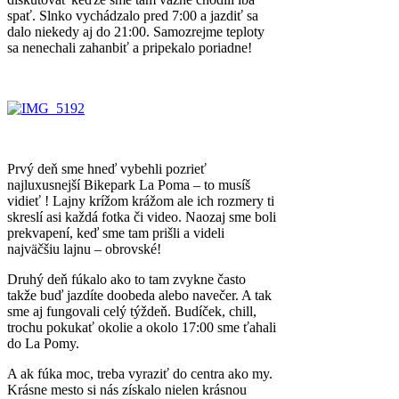
spať. Slnko vychádzalo pred 7:00 a jazdiť sa
dalo niekedy aj do 21:00. Samozrejme teploty
sa nenechali zahanbiť a pripekalo poriadne!
Prvý deň sme hneď vybehli pozrieť
najluxusnejší Bikepark La Poma – to musíš
vidieť ! Lajny krížom krážom ale ich rozmery ti
skreslí asi každá fotka či video. Naozaj sme boli
prekvapení, keď sme tam prišli a videli
najväčšiu lajnu – obrovské!
Druhý deň fúkalo ako to tam zvykne často
takže buď jazdíte doobeda alebo navečer. A tak
sme aj fungovali celý týždeň. Budíček, chill,
trochu pokukať okolie a okolo 17:00 sme ťahali
do La Pomy.
A ak fúka moc, treba vyraziť do centra ako my.
Krásne mesto si nás získalo nielen krásnou