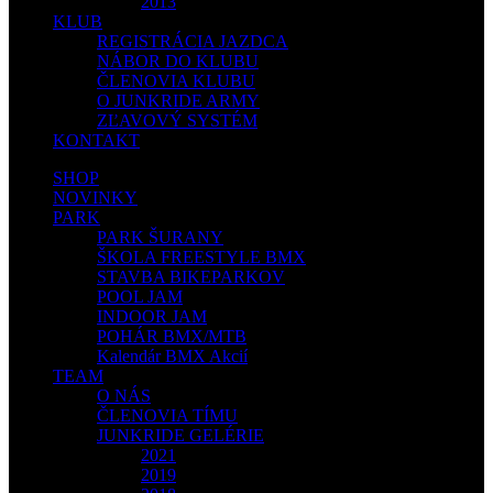
2013
KLUB
REGISTRÁCIA JAZDCA
NÁBOR DO KLUBU
ČLENOVIA KLUBU
O JUNKRIDE ARMY
ZĽAVOVÝ SYSTÉM
KONTAKT
SHOP
NOVINKY
PARK
PARK ŠURANY
ŠKOLA FREESTYLE BMX
STAVBA BIKEPARKOV
POOL JAM
INDOOR JAM
POHÁR BMX/MTB
Kalendár BMX Akcií
TEAM
O NÁS
ČLENOVIA TÍMU
JUNKRIDE GELÉRIE
2021
2019