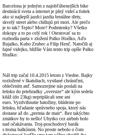
Barcelona je jedným z najobľúbenejších bike
destinácií sveta a internet je plný videí a fotiek
ako si najlepší jazdci jazdia brutálne dirty,
skvelý street alebo chillujú pri mori. Ale prečo
je to tak? Teplo? More? Podmienky? Všetko
dokopy a to po celý rok ! Otestovať sa to
rozhodla parta v zložení Palko Hraško, Aďo
Bujalko, Kubo Zrubec a Filip Henč. Natočili aj
fajné videjko, bližšie Vám tento trip opíše Palko
Hraško:
Náš trip začal 10.4.2015 letom z Viedne. Bajky
rozložené v škatuliach, vystlané chráničmi,
oblečením atď. Samozrejme nás poslali na
letisku do priehradky „oversize“ ale kým sedela
kiláž (do 23kg) nepriplácali sme ani
euro. Vyzdvihnutie batožiny, blúdenie po
letisku, hľadanie správneho spoja, ktorý nás
dostane až do „premia de mair“. Bez takýchto
zmätkov by to nešlo! Ubytko cez airbnb bolo
nad očakávania. Troj-poschodový barák
s troma balkónmi. No proste nebolo o čom
diskutovať keďže sme tam vážne chodili iba