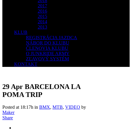
2018
2017
2016
2015
2014
2013
KLUB
REGISTRÁCIA JAZDCA
NÁBOR DO KLUBU
ČLENOVIA KLUBU
O JUNKRIDE ARMY
ZĽAVOVÝ SYSTÉM
KONTAKT
29 Apr
BARCELONA LA
POMA TRIP
Posted at 18:17h
in
BMX
,
MTB
,
VIDEO
by
Maker
Share