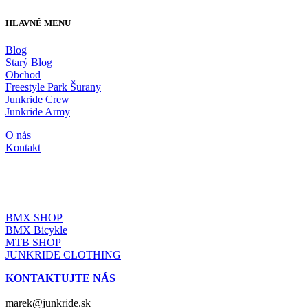
HLAVNÉ MENU
Blog
Starý Blog
Obchod
Freestyle Park Šurany
Junkride Crew
Junkride Army
O nás
Kontakt
JUNKRIDE SHOP
BMX SHOP
BMX Bicykle
MTB SHOP
JUNKRIDE CLOTHING
KONTAKTUJTE NÁS
marek@junkride.sk