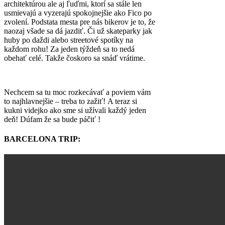
architektúrou ale aj ľuďmi, ktorí sa stále len
usmievajú a vyzerajú spokojnejšie ako Fico po
zvolení. Podstata mesta pre nás bikerov je to, že
naozaj všade sa dá jazdiť. Či už skateparky jak
huby po daždi alebo streetové spotíky na
každom rohu! Za jeden týždeň sa to nedá
obehať celé. Takže čoskoro sa snáď vrátime.
Nechcem sa tu moc rozkecávať a poviem vám
to najhlavnejšie – treba to zažiť! A teraz si
kukni videjko ako sme si užívali každý jeden
deň! Dúfam že sa bude páčiť !
BARCELONA TRIP: