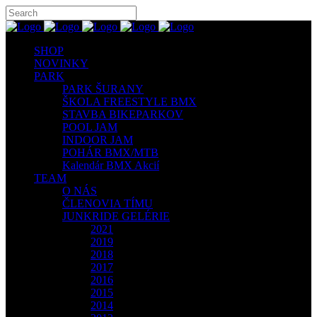
SHOP
NOVINKY
PARK
PARK ŠURANY
ŠKOLA FREESTYLE BMX
STAVBA BIKEPARKOV
POOL JAM
INDOOR JAM
POHÁR BMX/MTB
Kalendár BMX Akcií
TEAM
O NÁS
ČLENOVIA TÍMU
JUNKRIDE GELÉRIE
2021
2019
2018
2017
2016
2015
2014