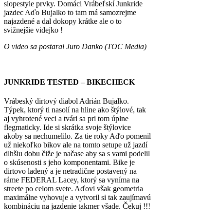
slopestyle prvky. Domáci Vrábeľskí Junkride
jazdec Aďo Bujalko to tam má samozrejme
najazdené a dal dokopy krátke ale o to
svižnejšie videjko !
O video sa postaral Juro Danko (TOC Media)
JUNKRIDE TESTED – BIKECHECK
Vrábeský dirtový diabol Adrián Bujalko.
Týpek, ktorý ti nasolí na hline ako štýlové, tak
aj vyhrotené veci a tvári sa pri tom úplne
flegmaticky. Ide si skrátka svoje štýlovice
akoby sa nechumelilo. Za tie roky Aďo pomenil
už niekoľko bikov ale na tomto setupe už jazdí
dlhšiu dobu čiže je načase aby sa s vami podelil
o skúsenosti s jeho komponentami. Bike je
dirtovo ladený a je netradične postavený na
ráme FEDERAL Lacey, ktorý sa vyníma na
streete po celom svete. Aďovi však geometria
maximálne vyhovuje a vytvoril si tak zaujímavú
kombináciu na jazdenie takmer všade. Čekuj !!!