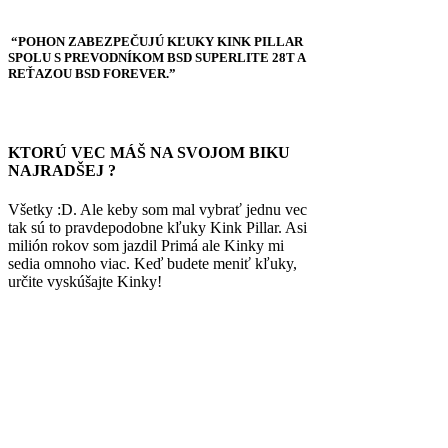
“POHON ZABEZPEČUJÚ KĽUKY KINK PILLAR
SPOLU S PREVODNÍKOM BSD SUPERLITE 28T A
REŤAZOU BSD FOREVER.”
KTORÚ VEC MÁŠ NA SVOJOM BIKU
NAJRADŠEJ ?
Všetky :D. Ale keby som mal vybrať jednu vec
tak sú to pravdepodobne kľuky Kink Pillar. Asi
milión rokov som jazdil Primá ale Kinky mi
sedia omnoho viac. Keď budete meniť kľuky,
určite vyskúšajte Kinky!