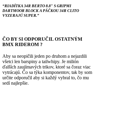
“RIADÍTKA 34R BERTO 8.8″ S GRIPMI
DARTMOOR BLOCK A PÁČKOU 34R CLITO
VYZERAJÚ SUPER.”
ČO BY SI ODPORUČIL OSTATNÝM
BMX RIDEROM ?
Aby sa neopičili jeden po druhom a nejazdili
všetci len barspiny a tailwhipy. Je milión
ďalších zaujímavých trikov, ktoré sa čoraz viac
vytrácajú. Čo sa týka komponentov, tak by som
určite odporučil aby si každý vybral to, čo mu
sedí najlepšie.