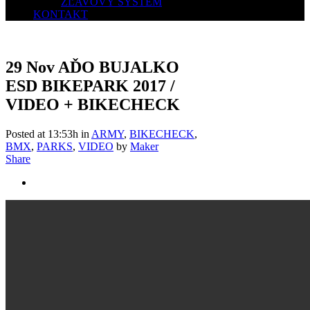
ZĽAVOVÝ SYSTÉM
KONTAKT
29 Nov
AĎO BUJALKO
ESD BIKEPARK 2017 /
VIDEO + BIKECHECK
Posted at 13:53h
in
ARMY
,
BIKECHECK
,
BMX
,
PARKS
,
VIDEO
by
Maker
Share