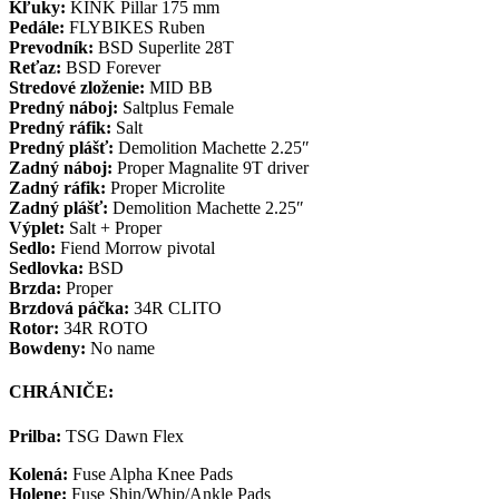
Kľuky:
KINK Pillar 175 mm
Pedále:
FLYBIKES Ruben
Prevodník:
BSD Superlite 28T
Reťaz:
BSD Forever
Stredové zloženie:
MID BB
Predný náboj:
Saltplus Female
Predný ráfik:
Salt
Predný plášť:
Demolition Machette 2.25″
Zadný náboj:
Proper Magnalite 9T driver
Zadný ráfik:
Proper Microlite
Zadný plášť:
Demolition Machette 2.25″
Výplet:
Salt + Proper
Sedlo:
Fiend Morrow pivotal
Sedlovka:
BSD
Brzda:
Proper
Brzdová páčka:
34R CLITO
Rotor:
34R ROTO
Bowdeny:
No name
CHRÁNIČE:
Prilba:
TSG Dawn Flex
Kolená:
Fuse Alpha Knee Pads
Holene:
Fuse Shin/Whip/Ankle Pads