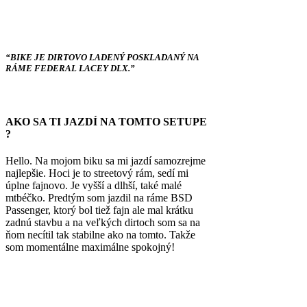
“BIKE JE DIRTOVO LADENÝ POSKLADANÝ NA
RÁME FEDERAL LACEY DLX.”
AKO SA TI JAZDÍ NA TOMTO SETUPE
?
Hello. Na mojom biku sa mi jazdí samozrejme
najlepšie. Hoci je to streetový rám, sedí mi
úplne fajnovo. Je vyšší a dlhší, také malé
mtbéčko. Predtým som jazdil na ráme BSD
Passenger, ktorý bol tiež fajn ale mal krátku
zadnú stavbu a na veľkých dirtoch som sa na
ňom necítil tak stabilne ako na tomto. Takže
som momentálne maximálne spokojný!