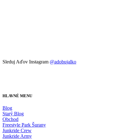
Sleduj Aďov Instagram
@adobujalko
HLAVNÉ MENU
Blog
Starý Blog
Obchod
Freestyle Park Šurany
Junkride Crew
Junkride Army