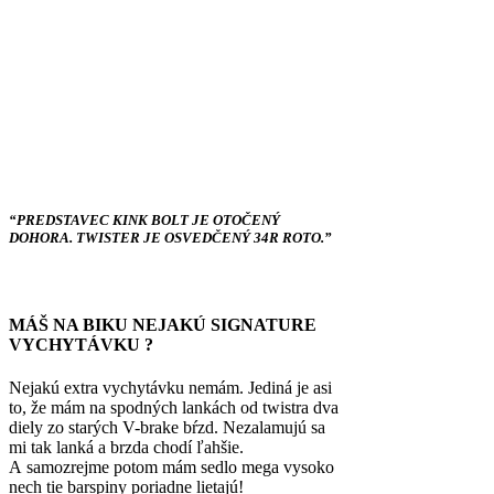
“PREDSTAVEC KINK BOLT JE OTOČENÝ
DOHORA. TWISTER JE OSVEDČENÝ 34R ROTO.”
MÁŠ NA BIKU NEJAKÚ SIGNATURE
VYCHYTÁVKU ?
Nejakú extra vychytávku nemám. Jediná je asi
to, že mám na spodných lankách od twistra dva
diely zo starých V-brake bŕzd. Nezalamujú sa
mi tak lanká a brzda chodí ľahšie.
A samozrejme potom mám sedlo mega vysoko
nech tie barspiny poriadne lietajú!