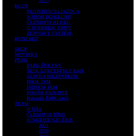
2013
KLUB
REGISTRÁCIA JAZDCA
NÁBOR DO KLUBU
ČLENOVIA KLUBU
O JUNKRIDE ARMY
ZĽAVOVÝ SYSTÉM
KONTAKT
SHOP
NOVINKY
PARK
PARK ŠURANY
ŠKOLA FREESTYLE BMX
STAVBA BIKEPARKOV
POOL JAM
INDOOR JAM
POHÁR BMX/MTB
Kalendár BMX Akcií
TEAM
O NÁS
ČLENOVIA TÍMU
JUNKRIDE GELÉRIE
2021
2019