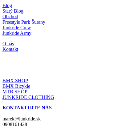
Blog
Starý Blog
Obchod
Freestyle Park Šurany
Junkride Crew
Junkride Army
O nás
Kontakt
JUNKRIDE SHOP
BMX SHOP
BMX Bicykle
MTB SHOP
JUNKRIDE CLOTHING
KONTAKTUJTE NÁS
marek@junkride.sk
0908161428