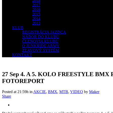
2018
2017
2016
2015
2014
2013
KLUB
REGISTRÁCIA JAZDCA
NÁBOR DO KLUBU
ČLENOVIA KLUBU
O JUNKRIDE ARMY
ZĽAVOVÝ SYSTÉM
KONTAKT
27 Sep
4. A 5. KOLO FREESTYLE BMX 
FOTOREPORT
Posted at 21:59h
in
AKCIE
,
BMX
,
MTB
,
VIDEO
by
Maker
Share