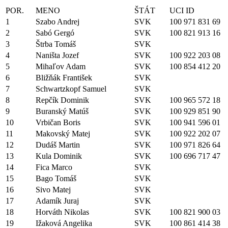
POR.
MENO
ŠTÁT
UCI ID
1
Szabo Andrej
SVK
100 971 831 69
2
Sabó Gergó
SVK
100 821 913 16
3
Štrba Tomáš
SVK
4
Naništa Jozef
SVK
100 922 203 08
5
Mihaľov Adam
SVK
100 854 412 20
6
Bližňák František
SVK
7
Schwartzkopf Samuel
SVK
8
Repčík Dominik
SVK
100 965 572 18
9
Buranský Matúš
SVK
100 929 851 90
10
Vrbičan Boris
SVK
100 941 596 01
11
Makovský Matej
SVK
100 922 202 07
12
Dudáš Martin
SVK
100 971 826 64
13
Kula Dominik
SVK
100 696 717 47
14
Fica Marco
SVK
15
Bago Tomáš
SVK
16
Sivo Matej
SVK
17
Adamík Juraj
SVK
18
Horváth Nikolas
SVK
100 821 900 03
19
Ižaková Angelika
SVK
100 861 414 38