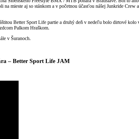
kola Sloenského Freestyle BMX / MTB pohára v Bratislave. Bol to anb
oli na mieste aj so stánkom a v početnou účasťou nášej Junkride Crew a
titou Better Sport Life partie a druhý deň v nedeľu bolo dirtové kolo
 jazdcom Palkom Hraškom.
nále v Šuranoch.
ára – Better Sport Life JAM