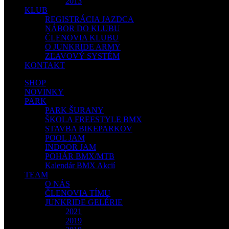
2013
KLUB
REGISTRÁCIA JAZDCA
NÁBOR DO KLUBU
ČLENOVIA KLUBU
O JUNKRIDE ARMY
ZĽAVOVÝ SYSTÉM
KONTAKT
SHOP
NOVINKY
PARK
PARK ŠURANY
ŠKOLA FREESTYLE BMX
STAVBA BIKEPARKOV
POOL JAM
INDOOR JAM
POHÁR BMX/MTB
Kalendár BMX Akcií
TEAM
O NÁS
ČLENOVIA TÍMU
JUNKRIDE GELÉRIE
2021
2019