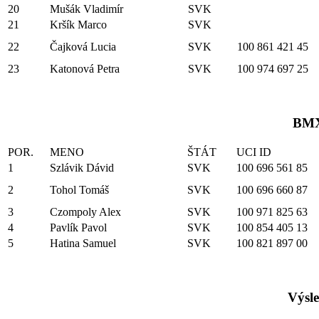
20
Mušák Vladimír
SVK
21
Kršík Marco
SVK
22
Čajková Lucia
SVK
100 861 421 45
23
Katonová Petra
SVK
100 974 697 25
BMX
POR.
MENO
ŠTÁT
UCI ID
1
Szlávik Dávid
SVK
100 696 561 85
2
Tohol Tomáš
SVK
100 696 660 87
3
Czompoly Alex
SVK
100 971 825 63
4
Pavlík Pavol
SVK
100 854 405 13
5
Hatina Samuel
SVK
100 821 897 00
Výsle