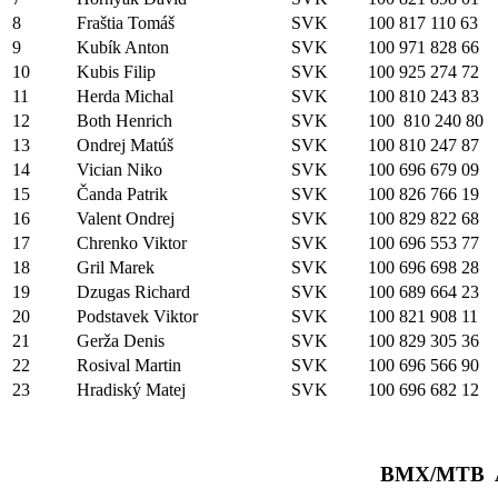
8
Fraštia Tomáš
SVK
100 817 110 63
9
Kubík Anton
SVK
100 971 828 66
10
Kubis Filip
SVK
100 925 274 72
11
Herda Michal
SVK
100 810 243 83
12
Both Henrich
SVK
100 810 240 80
13
Ondrej Matúš
SVK
100 810 247 87
14
Vician Niko
SVK
100 696 679 09
15
Čanda Patrik
SVK
100 826 766 19
16
Valent Ondrej
SVK
100 829 822 68
17
Chrenko Viktor
SVK
100 696 553 77
18
Gril Marek
SVK
100 696 698 28
19
Dzugas Richard
SVK
100 689 664 23
20
Podstavek Viktor
SVK
100 821 908 11
21
Gerža Denis
SVK
100 829 305 36
22
Rosival Martin
SVK
100 696 566 90
23
Hradiský Matej
SVK
100 696 682 12
BMX/MTB 