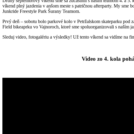
Druhý septembrový víkend sme sa zúčastnili s našim teamom 4. a 5. 
víkend plný jazdenia v anšom meste s patričnou afterparty. My sme b
Junkride Freestyle Park Šurany Teamom.
Prvý deň – sobotu bolo parkové kolo v Petržalskom skateparku pod záš
Field bikeaprku vo Vajnoroch, ktoré sme spoluorganizovali s naším
Sleduj video, fotogalériu a výsledky! Už tento víkend sa vidíme na fi
Video zo 4. kola poh