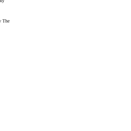
itý
 v The