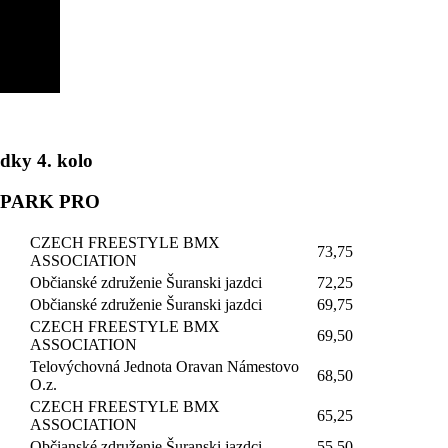
dky 4. kolo
PARK PRO
CZECH FREESTYLE BMX
73,75
ASSOCIATION
Občianské združenie Šuranski jazdci
72,25
Občianské združenie Šuranski jazdci
69,75
CZECH FREESTYLE BMX
69,50
ASSOCIATION
Telovýchovná Jednota Oravan Námestovo
68,50
O.z.
CZECH FREESTYLE BMX
65,25
ASSOCIATION
Občianské združenie Šuranski jazdci
55,50