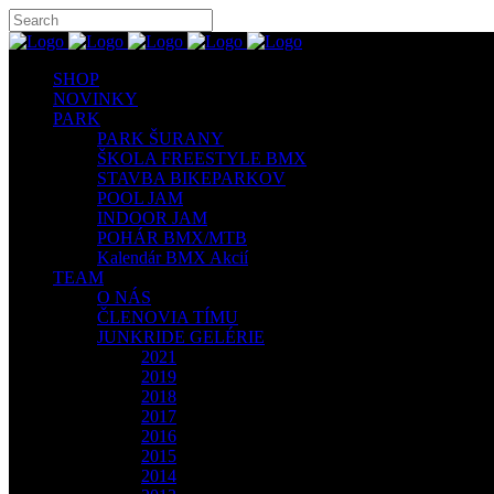
SHOP
NOVINKY
PARK
PARK ŠURANY
ŠKOLA FREESTYLE BMX
STAVBA BIKEPARKOV
POOL JAM
INDOOR JAM
POHÁR BMX/MTB
Kalendár BMX Akcií
TEAM
O NÁS
ČLENOVIA TÍMU
JUNKRIDE GELÉRIE
2021
2019
2018
2017
2016
2015
2014