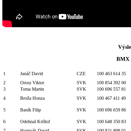
Výsle
BMX 
1
Janáč David
CZE
100 463 614 35
2
Orosz Viktor
SVK
100 854 392 00
3
Toma Martin
SVK
100 696 557 81
4
Broža Honza
SVK
100 467 411 49
5
Baník Filip
SVK
100 696 659 86
6
Odehnal Krištof
SVK
100 648 350 83
7
Hornyák David
SVK
100 821 898 01