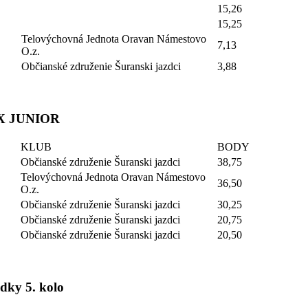
15,26
15,25
Telovýchovná Jednota Oravan Námestovo
7,13
O.z.
Občianské združenie Šuranski jazdci
3,88
 JUNIOR
KLUB
BODY
Občianské združenie Šuranski jazdci
38,75
Telovýchovná Jednota Oravan Námestovo
36,50
O.z.
Občianské združenie Šuranski jazdci
30,25
Občianské združenie Šuranski jazdci
20,75
Občianské združenie Šuranski jazdci
20,50
dky 5. kolo