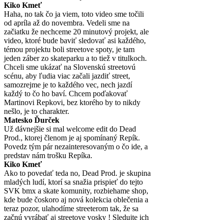
Kiko Kmeť
Haha, no tak čo ja viem, toto video sme točili
od apríla až do novembra. Vedeli sme na
začiatku že nechceme 20 minutový projekt, ale
video, ktoré bude baviť sledovať asi každého,
témou projektu boli streetove spoty, je tam
jeden záber zo skateparku a to tiež v titulkoch.
Chceli sme ukázať na Slovenskú streetovú
scénu, aby ľudia viac začali jazdiť street,
samozrejme je to každého vec, nech jazdí
každý to čo ho baví. Chcem poďakovať
Martinovi Repkovi, bez ktorého by to nikdy
nešlo, je to charakter.
Matesko Ďurček
Už dávnejšie si mal welcome edit do Dead
Prod., ktorej členom je aj spomínaný Repík.
Povedz tým pár nezainteresovaným o čo ide, a
predstav nám trošku Repíka.
Kiko Kmeť
Ako to povedať teda no, Dead Prod. je skupina
mladých ludí, ktorí sa snažia prispieť do tejto
SVK bmx a skate komunity, rozbiehame shop,
kde bude čoskoro aj nová kolekcia oblečenia a
teraz pozor, ulahodíme streeterom tak, že sa
začnú vyrábať aj streetove vosky ! Sledujte ich