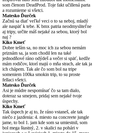
som členom DeadProd. Toje fakt učillená parta
a rozumieme si všetci.
Matesko Ďurček
Začnú sa diať veľké veci o to sa neboj, mladý
ale naspäť k tebe. K bmx patria neodmysliteľne
aj tripy, určite máš nejaké za sebou, ktorý bol
naj ?
Kiko Kmeť
Dobre teším sa, no moc ich za sebou nemám
priznám sa, ja som chodil len na také
jednodňové ráno odýdeš a večer si späť, kedže
mám rodičov, ktorí majú o mňa strach, ale tak ja
ich chápem. Tak ale čo som bol na tripe
someniem 100ka smokin trip, to su proste
fellaci všetci.
Matesko Ďurček
Asi je múdre nespomínať čo sa tam dialo,
doteraz sa smejem, pridaj sem nejaké tvoje
úspechy.
Kiko Kmeť
Tak úspech je aj to, že ráno vstaneš, ale tak
niečo z jazdenia: 4. miesto na concreete jungle
jame, to bol 1. jam kde som sa umiestnil, som
bol mega štastný, 2. v skalici na pohári v