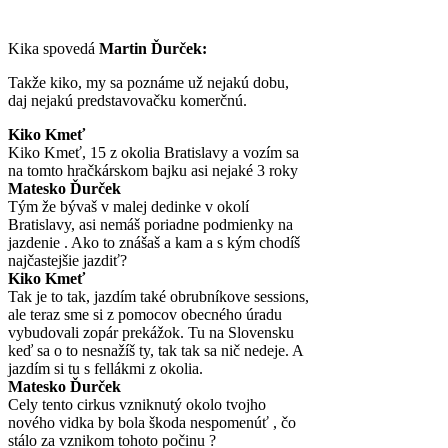
Kika spovedá
Martin Ďurček:
Takže kiko, my sa poznáme už nejakú dobu,
daj nejakú predstavovačku komerčnú.
Kiko Kmeť
Kiko Kmeť, 15 z okolia Bratislavy a vozím sa
na tomto hračkárskom bajku asi nejaké 3 roky
Matesko Ďurček
Tým že bývaš v malej dedinke v okolí
Bratislavy, asi nemáš poriadne podmienky na
jazdenie . Ako to znášaš a kam a s kým chodíš
najčastejšie jazdiť?
Kiko Kmeť
Tak je to tak, jazdím také obrubníkove sessions,
ale teraz sme si z pomocov obecného úradu
vybudovali zopár prekážok. Tu na Slovensku
keď sa o to nesnažíš ty, tak tak sa nič nedeje. A
jazdím si tu s fellákmi z okolia.
Matesko Ďurček
Cely tento cirkus vzniknutý okolo tvojho
nového vidka by bola škoda nespomenúť , čo
stálo za vznikom tohoto počinu ?