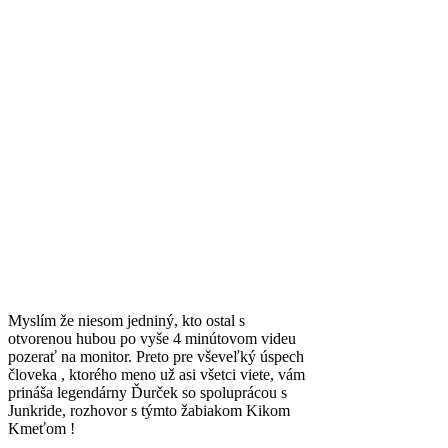
Myslím že niesom jedniný, kto ostal s
otvorenou hubou po vyše 4 minútovom videu
pozerať na monitor. Preto pre vševeľký úspech
človeka , ktorého meno už asi všetci viete, vám
prináša legendárny Ďurček so spoluprácou s
Junkride, rozhovor s týmto žabiakom Kikom
Kmeťom !