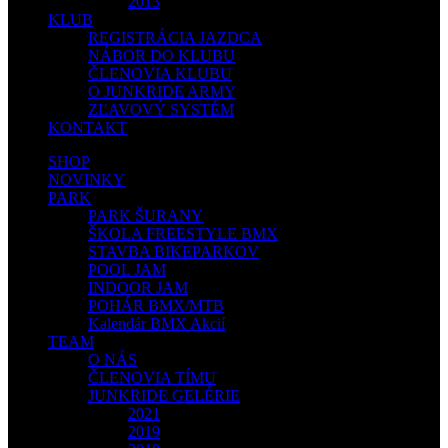
2013
KLUB
REGISTRÁCIA JAZDCA
NÁBOR DO KLUBU
ČLENOVIA KLUBU
O JUNKRIDE ARMY
ZĽAVOVÝ SYSTÉM
KONTAKT
SHOP
NOVINKY
PARK
PARK ŠURANY
ŠKOLA FREESTYLE BMX
STAVBA BIKEPARKOV
POOL JAM
INDOOR JAM
POHÁR BMX/MTB
Kalendár BMX Akcií
TEAM
O NÁS
ČLENOVIA TÍMU
JUNKRIDE GELÉRIE
2021
2019