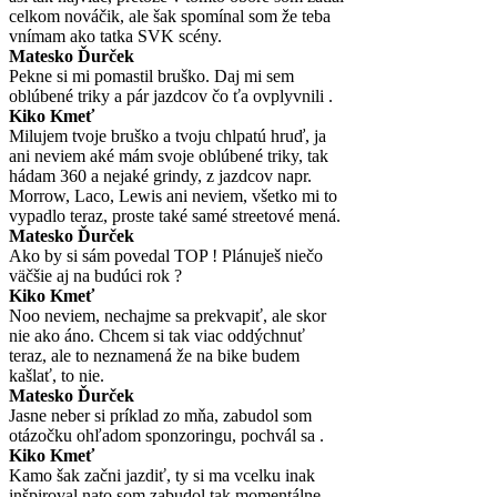
celkom nováčik, ale šak spomínal som že teba
vnímam ako tatka SVK scény.
Matesko Ďurček
Pekne si mi pomastil bruško. Daj mi sem
oblúbené triky a pár jazdcov čo ťa ovplyvnili .
Kiko Kmeť
Milujem tvoje bruško a tvoju chlpatú hruď, ja
ani neviem aké mám svoje oblúbené triky, tak
hádam 360 a nejaké grindy, z jazdcov napr.
Morrow, Laco, Lewis ani neviem, všetko mi to
vypadlo teraz, proste také samé streetové mená.
Matesko Ďurček
Ako by si sám povedal TOP ! Plánuješ niečo
väčšie aj na budúci rok ?
Kiko Kmeť
Noo neviem, nechajme sa prekvapiť, ale skor
nie ako áno. Chcem si tak viac oddýchnuť
teraz, ale to neznamená že na bike budem
kašlať, to nie.
Matesko Ďurček
Jasne neber si príklad zo mňa, zabudol som
otázočku ohľadom sponzoringu, pochvál sa .
Kiko Kmeť
Kamo šak začni jazdiť, ty si ma vcelku inak
inšpiroval nato som zabudol tak momentálne