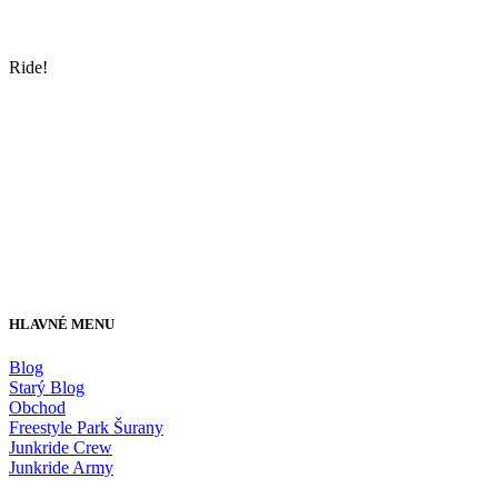
Ride!
HLAVNÉ MENU
Blog
Starý Blog
Obchod
Freestyle Park Šurany
Junkride Crew
Junkride Army