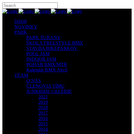
SHOP
NOVINKY
PARK
PARK ŠURANY
ŠKOLA FREESTYLE BMX
STAVBA BIKEPARKOV
POOL JAM
INDOOR JAM
POHÁR BMX/MTB
Kalendár BMX Akcií
TEAM
O NÁS
ČLENOVIA TÍMU
JUNKRIDE GELÉRIE
2021
2019
2018
2017
2016
2015
2014