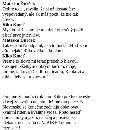
Matesko Ďurček
Dobre teda , myslím že si už dostatočne
vyspovedaný, ale ak máš pocit, že nie tak
hovor.
Kiko Kmeť
Myslim si že som, je to taký komerčný pocit
písať prvé interview.
Matesko Ďurček
Takže som ťa odpanil, aká to pocta . Hoď sem
ešte nejakú ďakovačku a končíme
Kiko Kmeť
Presne to slovo mi teraz prebehlo hlavou,
ďakujem všetkým dobrým luďom, mojej
rodine, tatkovi, DeadProd. teamu, Repkovi a
díki aj tebe za rozhovor !
Dúfame že budúci rok nám Kiko predvedie ešte
viacej zo svojho talentu, držíme mu palce. Na
Slovensku sa konečne začínajú objavovať
kvalitní rideri a kvalitné videá. Preto neseď
doma ani ty a jazdi, natáčaj a posúvaj sa
niekam, nech sa tá naša BIKE komunita
rozrastie !