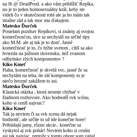
na fb @ DeadProd. a ako vám priblížiť Repíka,
no je to jeden homosexuálny král, keby ste
videli čo v skutočnosti robí ale ja ho mám tak
strašne rád a tak moc mu ďakujem.
Matesko Ďurček
Posielam pozdrav Repíkovi, si známy aj svojou
komerčnosťou, síce sa nechytáš na určité tipy
ako M.M. ale aj tak je to dosť. Jasné
komerčnosť je to, čo hýbe svetom , cítiš sa ako
hviezda na južnom slovensku, tiež zvanom
odbytisko zlých komponentov ?
Kiko Kmeť
Haha, komerčnosť je skvelá vec, jasné že sa
nechytám na teba, tie zlé komponenty to je
niečo hrozné zakážem to asi.
Matesko Ďurček
Klasická otázka , ktorá nesmie chýbať v
žiadnom rozhovore. Ako hodnotíš svk scénu,
koho si ceníš najviac?
Kiko Kmeť
Tak ja neviem či sa svk scena dá nejak
hodnotiť, ale určite to už ide konečne hore!
Pribúdajú jamy, rôzne akcie.. konečne sa
vyskytol aj svk pohár! Neviem koho si cením
asi tak najviac, pretože v tomto obore som zatial