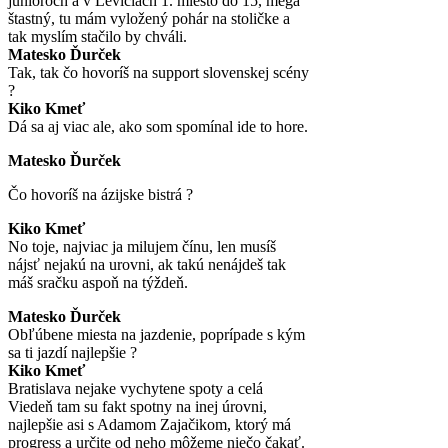
junioroch a v Leviciach 1. miesto do 15, mega
štastný, tu mám vyložený pohár na stoličke a
tak myslím stačilo by chváli.
Matesko Ďurček
Tak, tak čo hovoríš na support slovenskej scény
?
Kiko Kmeť
Dá sa aj viac ale, ako som spomínal ide to hore.
Matesko Ďurček
Čo hovoríš na ázijske bistrá ?
Kiko Kmeť
No toje, najviac ja milujem čínu, len musíš
nájsť nejakú na urovni, ak takú nenájdeš tak
máš sračku aspoň na týždeň.
Matesko Ďurček
Obľúbene miesta na jazdenie, poprípade s kým
sa ti jazdí najlepšie ?
Kiko Kmeť
Bratislava nejake vychytene spoty a celá
Viedeň tam su fakt spotny na inej úrovni,
najlepšie asi s Adamom Zajačikom, ktorý má
progress a určite od neho môžeme niečo čakať.