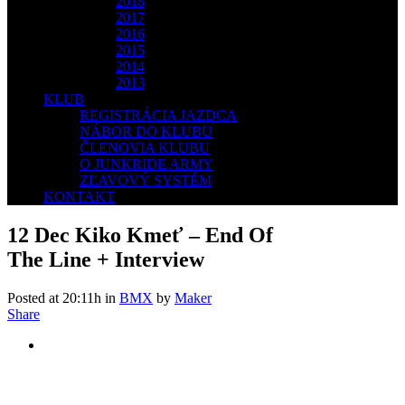
2018
2017
2016
2015
2014
2013
KLUB
REGISTRÁCIA JAZDCA
NÁBOR DO KLUBU
ČLENOVIA KLUBU
O JUNKRIDE ARMY
ZĽAVOVÝ SYSTÉM
KONTAKT
12 Dec
Kiko Kmeť – End Of
The Line + Interview
Posted at 20:11h
in
BMX
by
Maker
Share