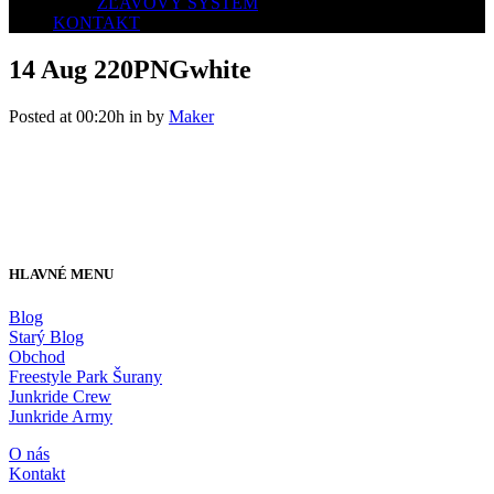
ZĽAVOVÝ SYSTÉM
KONTAKT
14 Aug
220PNGwhite
Posted at 00:20h
in
by
Maker
HLAVNÉ MENU
Blog
Starý Blog
Obchod
Freestyle Park Šurany
Junkride Crew
Junkride Army
O nás
Kontakt