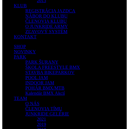
2013
KLUB
REGISTRÁCIA JAZDCA
NÁBOR DO KLUBU
ČLENOVIA KLUBU
O JUNKRIDE ARMY
ZĽAVOVÝ SYSTÉM
KONTAKT
SHOP
NOVINKY
PARK
PARK ŠURANY
ŠKOLA FREESTYLE BMX
STAVBA BIKEPARKOV
POOL JAM
INDOOR JAM
POHÁR BMX/MTB
Kalendár BMX Akcií
TEAM
O NÁS
ČLENOVIA TÍMU
JUNKRIDE GELÉRIE
2021
2019