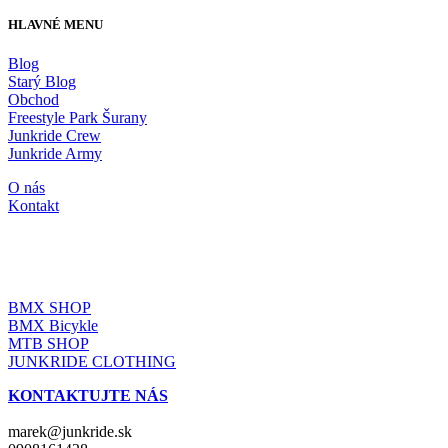
HLAVNÉ MENU
Blog
Starý Blog
Obchod
Freestyle Park Šurany
Junkride Crew
Junkride Army
O nás
Kontakt
JUNKRIDE SHOP
BMX SHOP
BMX Bicykle
MTB SHOP
JUNKRIDE CLOTHING
KONTAKTUJTE NÁS
marek@junkride.sk