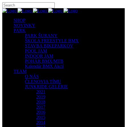
SHOP
NOVINKY
PARK
PARK ŠURANY
ŠKOLA FREESTYLE BMX
STAVBA BIKEPARKOV
POOL JAM
INDOOR JAM
POHÁR BMX/MTB
Kalendár BMX Akcií
TEAM
O NÁS
ČLENOVIA TÍMU
JUNKRIDE GELÉRIE
2021
2019
2018
2017
2016
2015
2014