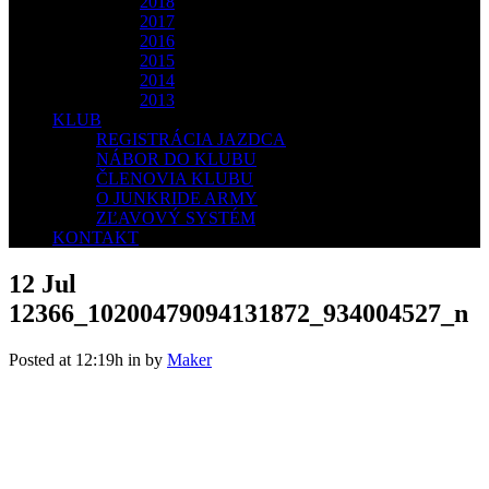
2018
2017
2016
2015
2014
2013
KLUB
REGISTRÁCIA JAZDCA
NÁBOR DO KLUBU
ČLENOVIA KLUBU
O JUNKRIDE ARMY
ZĽAVOVÝ SYSTÉM
KONTAKT
12 Jul
12366_10200479094131872_934004527_n
Posted at 12:19h
in
by
Maker