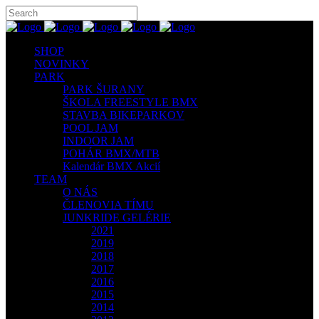
SHOP
NOVINKY
PARK
PARK ŠURANY
ŠKOLA FREESTYLE BMX
STAVBA BIKEPARKOV
POOL JAM
INDOOR JAM
POHÁR BMX/MTB
Kalendár BMX Akcií
TEAM
O NÁS
ČLENOVIA TÍMU
JUNKRIDE GELÉRIE
2021
2019
2018
2017
2016
2015
2014