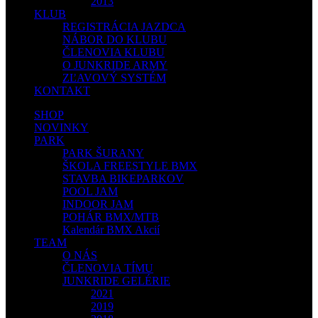
2013
KLUB
REGISTRÁCIA JAZDCA
NÁBOR DO KLUBU
ČLENOVIA KLUBU
O JUNKRIDE ARMY
ZĽAVOVÝ SYSTÉM
KONTAKT
SHOP
NOVINKY
PARK
PARK ŠURANY
ŠKOLA FREESTYLE BMX
STAVBA BIKEPARKOV
POOL JAM
INDOOR JAM
POHÁR BMX/MTB
Kalendár BMX Akcií
TEAM
O NÁS
ČLENOVIA TÍMU
JUNKRIDE GELÉRIE
2021
2019