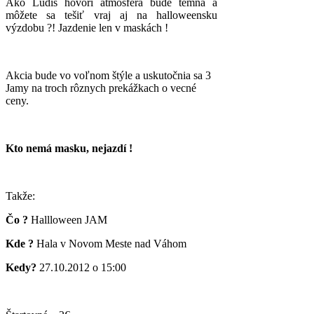
Ako Ludis hovorí atmosféra bude temná a
môžete sa tešiť vraj aj na halloweensku
výzdobu ?! Jazdenie len v maskách !
Akcia bude vo voľnom štýle a uskutočnia sa 3
Jamy na troch rôznych prekážkach o vecné
ceny.
Kto nemá masku, nejazdí !
Takže:
Čo ?
Hallloween JAM
Kde ?
Hala v Novom Meste nad Váhom
Kedy?
27.10.2012 o 15:00