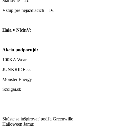
Štartovné – 2€
Vstup pre nejazdiacich – 1€
Hala v NMnV:
Akciu podporujú:
100KA Wear
JUNKRIDE.sk
Monster Energy
Szolgai.sk
Skúste sa inšpirovať podľa Greenwille
Halloween Jamu: