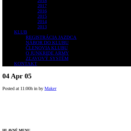
2018
2017
2016
2015
2014
2013
KLUB
REGISTRÁCIA JAZDCA
NÁBOR DO KLUBU
ČLENOVIA KLUBU
O JUNKRIDE ARMY
ZĽAVOVÝ SYSTÉM
KONTAKT
04 Apr
05
Posted at 11:00h
in
by
Maker
HLAVNÉ MENU