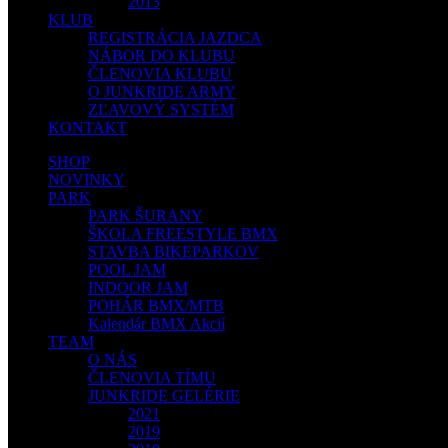
2013
KLUB
REGISTRÁCIA JAZDCA
NÁBOR DO KLUBU
ČLENOVIA KLUBU
O JUNKRIDE ARMY
ZĽAVOVÝ SYSTÉM
KONTAKT
SHOP
NOVINKY
PARK
PARK ŠURANY
ŠKOLA FREESTYLE BMX
STAVBA BIKEPARKOV
POOL JAM
INDOOR JAM
POHÁR BMX/MTB
Kalendár BMX Akcií
TEAM
O NÁS
ČLENOVIA TÍMU
JUNKRIDE GELÉRIE
2021
2019