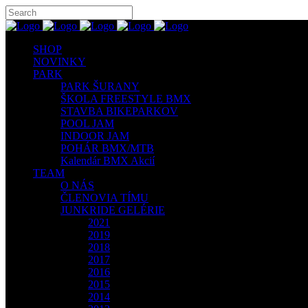
SHOP
NOVINKY
PARK
PARK ŠURANY
ŠKOLA FREESTYLE BMX
STAVBA BIKEPARKOV
POOL JAM
INDOOR JAM
POHÁR BMX/MTB
Kalendár BMX Akcií
TEAM
O NÁS
ČLENOVIA TÍMU
JUNKRIDE GELÉRIE
2021
2019
2018
2017
2016
2015
2014