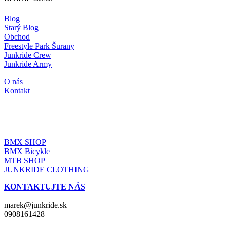
Blog
Starý Blog
Obchod
Freestyle Park Šurany
Junkride Crew
Junkride Army
O nás
Kontakt
JUNKRIDE SHOP
BMX SHOP
BMX Bicykle
MTB SHOP
JUNKRIDE CLOTHING
KONTAKTUJTE NÁS
marek@junkride.sk
0908161428