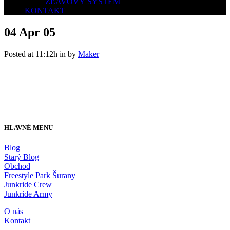
ZĽAVOVÝ SYSTÉM
KONTAKT
04 Apr
05
Posted at 11:12h
in
by
Maker
HLAVNÉ MENU
Blog
Starý Blog
Obchod
Freestyle Park Šurany
Junkride Crew
Junkride Army
O nás
Kontakt