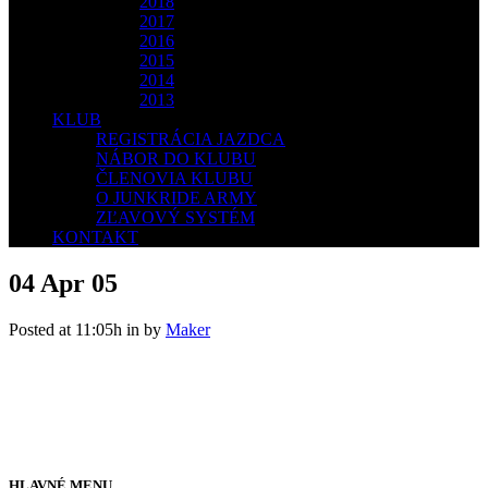
2018
2017
2016
2015
2014
2013
KLUB
REGISTRÁCIA JAZDCA
NÁBOR DO KLUBU
ČLENOVIA KLUBU
O JUNKRIDE ARMY
ZĽAVOVÝ SYSTÉM
KONTAKT
04 Apr
05
Posted at 11:05h
in
by
Maker
HLAVNÉ MENU