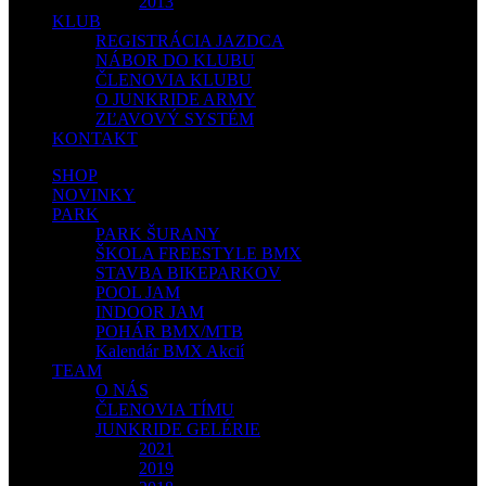
2013
KLUB
REGISTRÁCIA JAZDCA
NÁBOR DO KLUBU
ČLENOVIA KLUBU
O JUNKRIDE ARMY
ZĽAVOVÝ SYSTÉM
KONTAKT
SHOP
NOVINKY
PARK
PARK ŠURANY
ŠKOLA FREESTYLE BMX
STAVBA BIKEPARKOV
POOL JAM
INDOOR JAM
POHÁR BMX/MTB
Kalendár BMX Akcií
TEAM
O NÁS
ČLENOVIA TÍMU
JUNKRIDE GELÉRIE
2021
2019