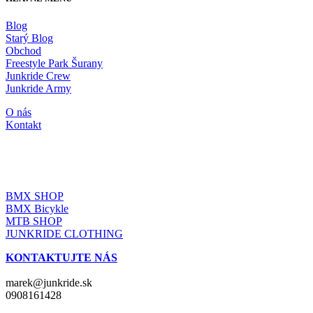
Blog
Starý Blog
Obchod
Freestyle Park Šurany
Junkride Crew
Junkride Army
O nás
Kontakt
JUNKRIDE SHOP
BMX SHOP
BMX Bicykle
MTB SHOP
JUNKRIDE CLOTHING
KONTAKTUJTE NÁS
marek@junkride.sk
0908161428