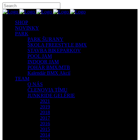
SHOP
NOVINKY
PARK
PARK ŠURANY
ŠKOLA FREESTYLE BMX
STAVBA BIKEPARKOV
POOL JAM
INDOOR JAM
POHÁR BMX/MTB
Kalendár BMX Akcií
TEAM
O NÁS
ČLENOVIA TÍMU
JUNKRIDE GELÉRIE
2021
2019
2018
2017
2016
2015
2014