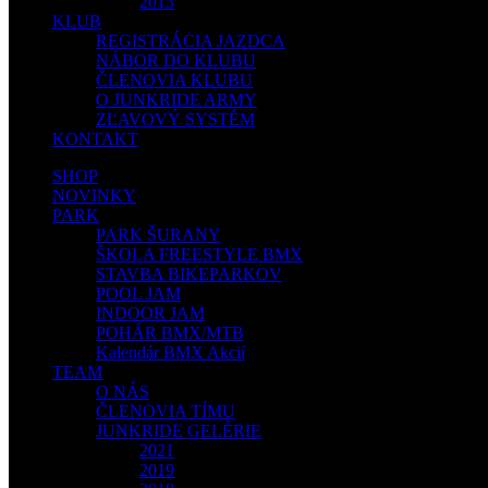
2013
KLUB
REGISTRÁCIA JAZDCA
NÁBOR DO KLUBU
ČLENOVIA KLUBU
O JUNKRIDE ARMY
ZĽAVOVÝ SYSTÉM
KONTAKT
SHOP
NOVINKY
PARK
PARK ŠURANY
ŠKOLA FREESTYLE BMX
STAVBA BIKEPARKOV
POOL JAM
INDOOR JAM
POHÁR BMX/MTB
Kalendár BMX Akcií
TEAM
O NÁS
ČLENOVIA TÍMU
JUNKRIDE GELÉRIE
2021
2019