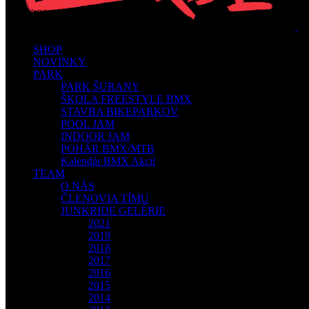
SHOP
NOVINKY
PARK
PARK ŠURANY
ŠKOLA FREESTYLE BMX
STAVBA BIKEPARKOV
POOL JAM
INDOOR JAM
POHÁR BMX/MTB
Kalendár BMX Akcií
TEAM
O NÁS
ČLENOVIA TÍMU
JUNKRIDE GELÉRIE
2021
2019
2018
2017
2016
2015
2014