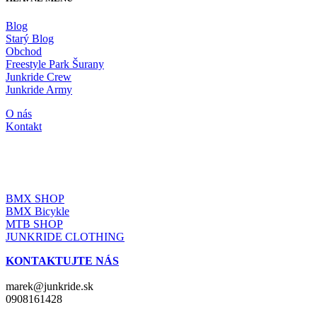
Blog
Starý Blog
Obchod
Freestyle Park Šurany
Junkride Crew
Junkride Army
O nás
Kontakt
JUNKRIDE SHOP
BMX SHOP
BMX Bicykle
MTB SHOP
JUNKRIDE CLOTHING
KONTAKTUJTE NÁS
marek@junkride.sk
0908161428