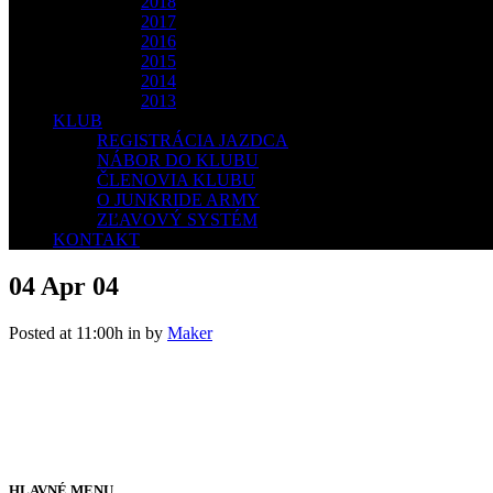
2018
2017
2016
2015
2014
2013
KLUB
REGISTRÁCIA JAZDCA
NÁBOR DO KLUBU
ČLENOVIA KLUBU
O JUNKRIDE ARMY
ZĽAVOVÝ SYSTÉM
KONTAKT
04 Apr
04
Posted at 11:00h
in
by
Maker
HLAVNÉ MENU