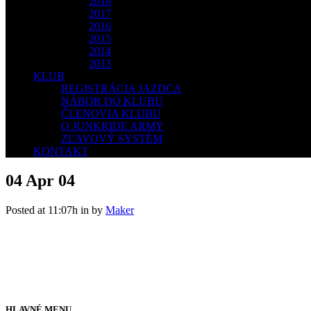
2018
2017
2016
2015
2014
2013
KLUB
REGISTRÁCIA JAZDCA
NÁBOR DO KLUBU
ČLENOVIA KLUBU
O JUNKRIDE ARMY
ZĽAVOVÝ SYSTÉM
KONTAKT
04 Apr
04
Posted at 11:07h
in
by
Maker
HLAVNÉ MENU