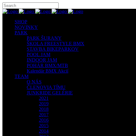
SHOP
NOVINKY
PARK
PARK ŠURANY
ŠKOLA FREESTYLE BMX
STAVBA BIKEPARKOV
POOL JAM
INDOOR JAM
POHÁR BMX/MTB
Kalendár BMX Akcií
TEAM
O NÁS
ČLENOVIA TÍMU
JUNKRIDE GELÉRIE
2021
2019
2018
2017
2016
2015
2014