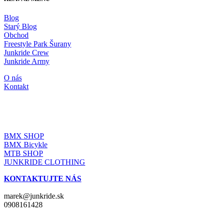
Blog
Starý Blog
Obchod
Freestyle Park Šurany
Junkride Crew
Junkride Army
O nás
Kontakt
JUNKRIDE SHOP
BMX SHOP
BMX Bicykle
MTB SHOP
JUNKRIDE CLOTHING
KONTAKTUJTE NÁS
marek@junkride.sk
0908161428