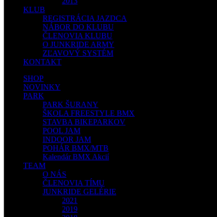
2013
KLUB
REGISTRÁCIA JAZDCA
NÁBOR DO KLUBU
ČLENOVIA KLUBU
O JUNKRIDE ARMY
ZĽAVOVÝ SYSTÉM
KONTAKT
SHOP
NOVINKY
PARK
PARK ŠURANY
ŠKOLA FREESTYLE BMX
STAVBA BIKEPARKOV
POOL JAM
INDOOR JAM
POHÁR BMX/MTB
Kalendár BMX Akcií
TEAM
O NÁS
ČLENOVIA TÍMU
JUNKRIDE GELÉRIE
2021
2019