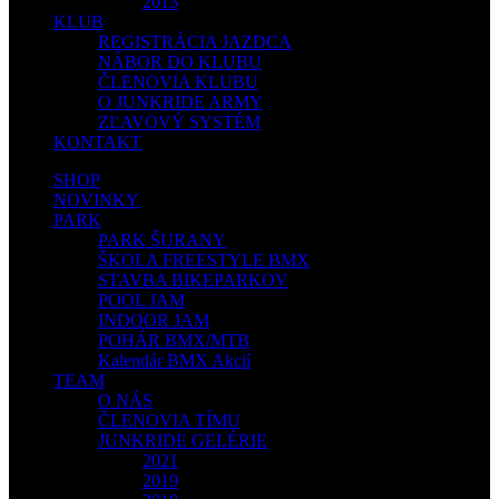
2013
KLUB
REGISTRÁCIA JAZDCA
NÁBOR DO KLUBU
ČLENOVIA KLUBU
O JUNKRIDE ARMY
ZĽAVOVÝ SYSTÉM
KONTAKT
SHOP
NOVINKY
PARK
PARK ŠURANY
ŠKOLA FREESTYLE BMX
STAVBA BIKEPARKOV
POOL JAM
INDOOR JAM
POHÁR BMX/MTB
Kalendár BMX Akcií
TEAM
O NÁS
ČLENOVIA TÍMU
JUNKRIDE GELÉRIE
2021
2019