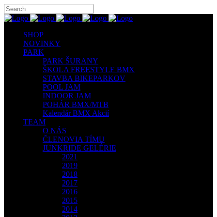
SHOP
NOVINKY
PARK
PARK ŠURANY
ŠKOLA FREESTYLE BMX
STAVBA BIKEPARKOV
POOL JAM
INDOOR JAM
POHÁR BMX/MTB
Kalendár BMX Akcií
TEAM
O NÁS
ČLENOVIA TÍMU
JUNKRIDE GELÉRIE
2021
2019
2018
2017
2016
2015
2014