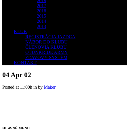
2018
2017
2016
2015
2014
2013
KLUB
REGISTRÁCIA JAZDCA
NÁBOR DO KLUBU
ČLENOVIA KLUBU
O JUNKRIDE ARMY
ZĽAVOVÝ SYSTÉM
KONTAKT
04 Apr
02
Posted at 11:00h
in
by
Maker
HLAVNÉ MENU