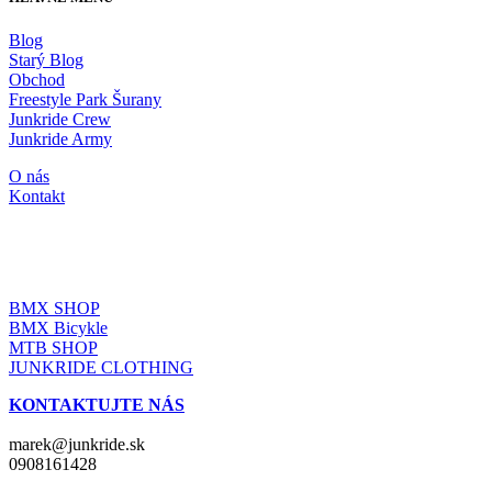
Blog
Starý Blog
Obchod
Freestyle Park Šurany
Junkride Crew
Junkride Army
O nás
Kontakt
JUNKRIDE SHOP
BMX SHOP
BMX Bicykle
MTB SHOP
JUNKRIDE CLOTHING
KONTAKTUJTE NÁS
marek@junkride.sk
0908161428