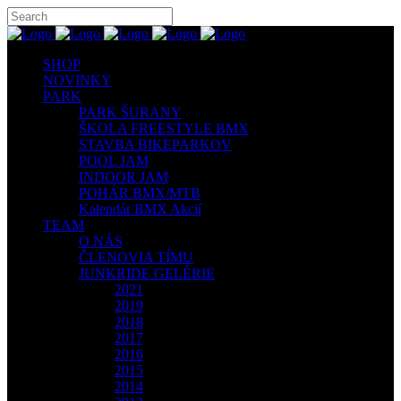
SHOP
NOVINKY
PARK
PARK ŠURANY
ŠKOLA FREESTYLE BMX
STAVBA BIKEPARKOV
POOL JAM
INDOOR JAM
POHÁR BMX/MTB
Kalendár BMX Akcií
TEAM
O NÁS
ČLENOVIA TÍMU
JUNKRIDE GELÉRIE
2021
2019
2018
2017
2016
2015
2014