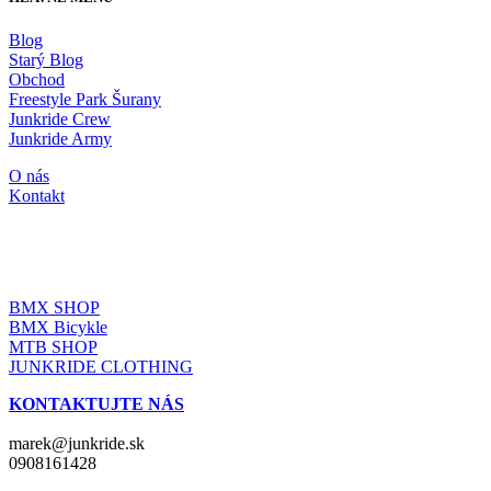
Blog
Starý Blog
Obchod
Freestyle Park Šurany
Junkride Crew
Junkride Army
O nás
Kontakt
JUNKRIDE SHOP
BMX SHOP
BMX Bicykle
MTB SHOP
JUNKRIDE CLOTHING
KONTAKTUJTE NÁS
marek@junkride.sk
0908161428