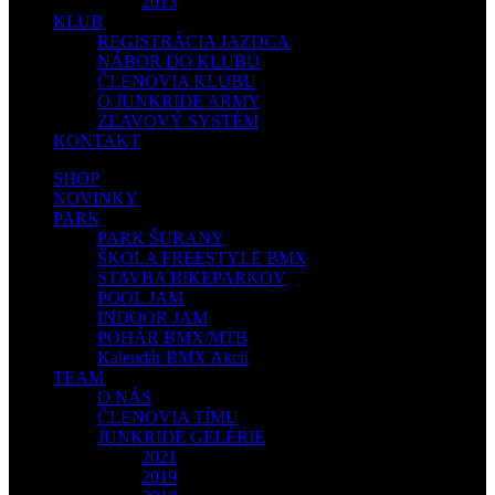
2013
KLUB
REGISTRÁCIA JAZDCA
NÁBOR DO KLUBU
ČLENOVIA KLUBU
O JUNKRIDE ARMY
ZĽAVOVÝ SYSTÉM
KONTAKT
SHOP
NOVINKY
PARK
PARK ŠURANY
ŠKOLA FREESTYLE BMX
STAVBA BIKEPARKOV
POOL JAM
INDOOR JAM
POHÁR BMX/MTB
Kalendár BMX Akcií
TEAM
O NÁS
ČLENOVIA TÍMU
JUNKRIDE GELÉRIE
2021
2019