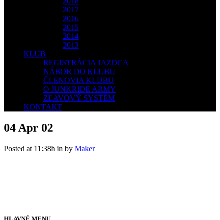
2018
2017
2016
2015
2014
2013
KLUB
REGISTRÁCIA JAZDCA
NÁBOR DO KLUBU
ČLENOVIA KLUBU
O JUNKRIDE ARMY
ZĽAVOVÝ SYSTÉM
KONTAKT
04 Apr
02
Posted at 11:38h
in
by
Maker
HLAVNÉ MENU