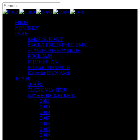
SHOP
NOVINKY
PARK
PARK ŠURANY
ŠKOLA FREESTYLE BMX
STAVBA BIKEPARKOV
POOL JAM
INDOOR JAM
POHÁR BMX/MTB
Kalendár BMX Akcií
TEAM
O NÁS
ČLENOVIA TÍMU
JUNKRIDE GELÉRIE
2021
2019
2018
2017
2016
2015
2014