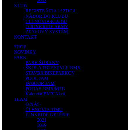
2013
KLUB
REGISTRÁCIA JAZDCA
NÁBOR DO KLUBU
ČLENOVIA KLUBU
O JUNKRIDE ARMY
ZĽAVOVÝ SYSTÉM
KONTAKT
SHOP
NOVINKY
PARK
PARK ŠURANY
ŠKOLA FREESTYLE BMX
STAVBA BIKEPARKOV
POOL JAM
INDOOR JAM
POHÁR BMX/MTB
Kalendár BMX Akcií
TEAM
O NÁS
ČLENOVIA TÍMU
JUNKRIDE GELÉRIE
2021
2019