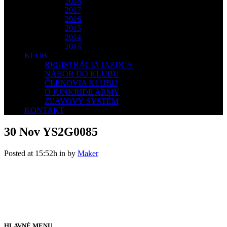
2018
2017
2016
2015
2014
2013
KLUB
REGISTRÁCIA JAZDCA
NÁBOR DO KLUBU
ČLENOVIA KLUBU
O JUNKRIDE ARMY
ZĽAVOVÝ SYSTÉM
KONTAKT
30 Nov
YS2G0085
Posted at 15:52h
in
by
Maker
HLAVNÉ MENU