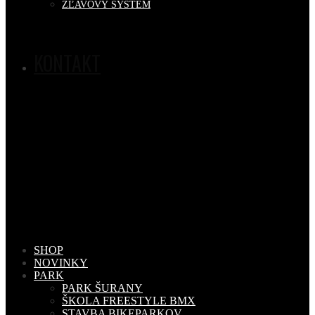
ZĽAVOVÝ SYSTÉM
KONTAKT
SHOP
NOVINKY
PARK
PARK ŠURANY
ŠKOLA FREESTYLE BMX
STAVBA BIKEPARKOV