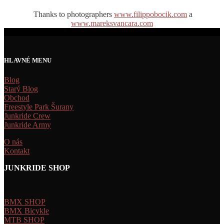
Thanks to photographers
www.filippobocik.com
a
www.mareksvancara.com
HLAVNÉ MENU
Blog
Starý Blog
Obchod
Freestyle Park Šurany
Junkride Crew
Junkride Army
O nás
Kontakt
JUNKRIDE SHOP
BMX SHOP
BMX Bicykle
MTB SHOP