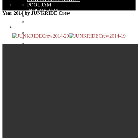
POOL JAM
INDOOR JAM
Year 2014 by JUNKRIDE Crew
POHÁR BMX/MTB
Kalendár BMX Akcií
TEAM
O NÁS
ČLENOVIA TÍMU
JUNKRIDE GELÉRIE
2021
2019
2018
2017
2016
2015
2014
2013
KLUB
REGISTRÁCIA JAZDCA
NÁBOR DO KLUBU
ČLENOVIA KLUBU
O JUNKRIDE ARMY
ZĽAVOVÝ SYSTÉM
KONTAKT