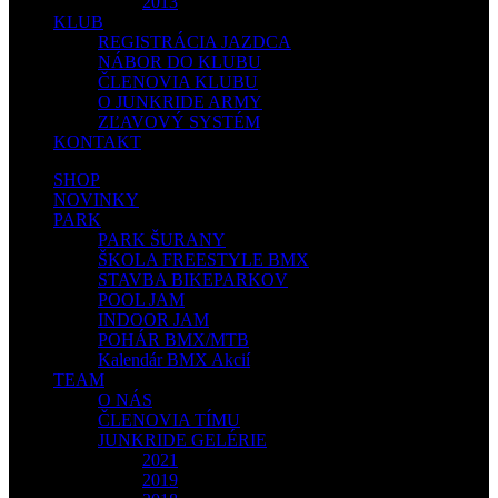
2013
KLUB
REGISTRÁCIA JAZDCA
NÁBOR DO KLUBU
ČLENOVIA KLUBU
O JUNKRIDE ARMY
ZĽAVOVÝ SYSTÉM
KONTAKT
SHOP
NOVINKY
PARK
PARK ŠURANY
ŠKOLA FREESTYLE BMX
STAVBA BIKEPARKOV
POOL JAM
INDOOR JAM
POHÁR BMX/MTB
Kalendár BMX Akcií
TEAM
O NÁS
ČLENOVIA TÍMU
JUNKRIDE GELÉRIE
2021
2019