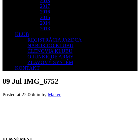
2018
2017
2016
2015
2014
2013
KLUB
REGISTRÁCIA JAZDCA
NÁBOR DO KLUBU
ČLENOVIA KLUBU
O JUNKRIDE ARMY
ZĽAVOVÝ SYSTÉM
KONTAKT
09 Jul
IMG_6752
Posted at 22:06h
in
by
Maker
HLAVNÉ MENU