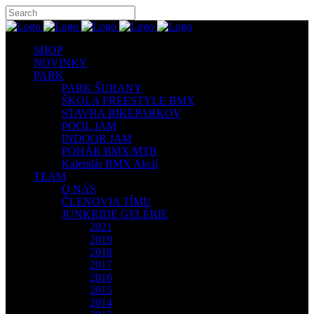
SHOP
NOVINKY
PARK
PARK ŠURANY
ŠKOLA FREESTYLE BMX
STAVBA BIKEPARKOV
POOL JAM
INDOOR JAM
POHÁR BMX/MTB
Kalendár BMX Akcií
TEAM
O NÁS
ČLENOVIA TÍMU
JUNKRIDE GELÉRIE
2021
2019
2018
2017
2016
2015
2014