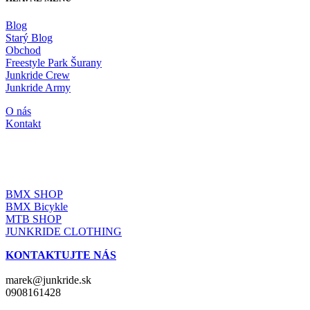
Blog
Starý Blog
Obchod
Freestyle Park Šurany
Junkride Crew
Junkride Army
O nás
Kontakt
JUNKRIDE SHOP
BMX SHOP
BMX Bicykle
MTB SHOP
JUNKRIDE CLOTHING
KONTAKTUJTE NÁS
marek@junkride.sk
0908161428