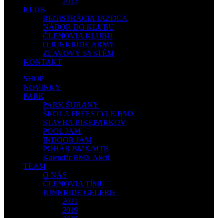
2013
KLUB
REGISTRÁCIA JAZDCA
NÁBOR DO KLUBU
ČLENOVIA KLUBU
O JUNKRIDE ARMY
ZĽAVOVÝ SYSTÉM
KONTAKT
SHOP
NOVINKY
PARK
PARK ŠURANY
ŠKOLA FREESTYLE BMX
STAVBA BIKEPARKOV
POOL JAM
INDOOR JAM
POHÁR BMX/MTB
Kalendár BMX Akcií
TEAM
O NÁS
ČLENOVIA TÍMU
JUNKRIDE GELÉRIE
2021
2019