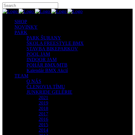
SHOP
NOVINKY
PARK
PARK ŠURANY
ŠKOLA FREESTYLE BMX
STAVBA BIKEPARKOV
POOL JAM
INDOOR JAM
POHÁR BMX/MTB
Kalendár BMX Akcií
TEAM
O NÁS
ČLENOVIA TÍMU
JUNKRIDE GELÉRIE
2021
2019
2018
2017
2016
2015
2014