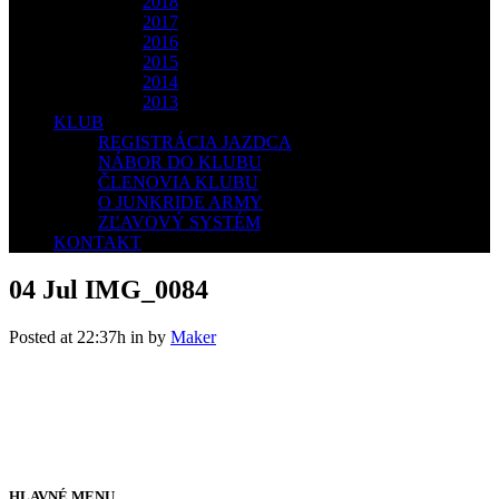
2018
2017
2016
2015
2014
2013
KLUB
REGISTRÁCIA JAZDCA
NÁBOR DO KLUBU
ČLENOVIA KLUBU
O JUNKRIDE ARMY
ZĽAVOVÝ SYSTÉM
KONTAKT
04 Jul
IMG_0084
Posted at 22:37h
in
by
Maker
HLAVNÉ MENU