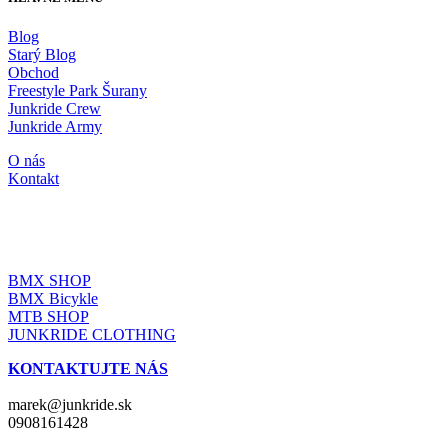
Blog
Starý Blog
Obchod
Freestyle Park Šurany
Junkride Crew
Junkride Army
O nás
Kontakt
JUNKRIDE SHOP
BMX SHOP
BMX Bicykle
MTB SHOP
JUNKRIDE CLOTHING
KONTAKTUJTE NÁS
marek@junkride.sk
0908161428