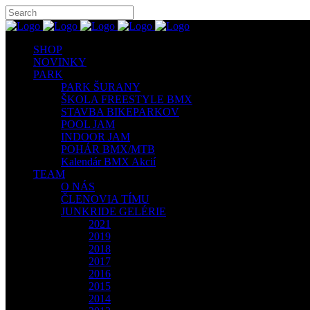
SHOP
NOVINKY
PARK
PARK ŠURANY
ŠKOLA FREESTYLE BMX
STAVBA BIKEPARKOV
POOL JAM
INDOOR JAM
POHÁR BMX/MTB
Kalendár BMX Akcií
TEAM
O NÁS
ČLENOVIA TÍMU
JUNKRIDE GELÉRIE
2021
2019
2018
2017
2016
2015
2014