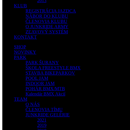
2013
KLUB
REGISTRÁCIA JAZDCA
NÁBOR DO KLUBU
ČLENOVIA KLUBU
O JUNKRIDE ARMY
ZĽAVOVÝ SYSTÉM
KONTAKT
SHOP
NOVINKY
PARK
PARK ŠURANY
ŠKOLA FREESTYLE BMX
STAVBA BIKEPARKOV
POOL JAM
INDOOR JAM
POHÁR BMX/MTB
Kalendár BMX Akcií
TEAM
O NÁS
ČLENOVIA TÍMU
JUNKRIDE GELÉRIE
2021
2019