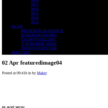
2018
2017
2016
2015
2014
2013
KLUB
REGISTRÁCIA JAZDCA
NÁBOR DO KLUBU
ČLENOVIA KLUBU
O JUNKRIDE ARMY
ZĽAVOVÝ SYSTÉM
KONTAKT
02 Apr
featuredimage04
Posted at 09:41h
in
by
Maker
HLAVNÉ MENU