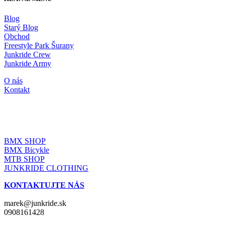
Blog
Starý Blog
Obchod
Freestyle Park Šurany
Junkride Crew
Junkride Army
O nás
Kontakt
JUNKRIDE SHOP
BMX SHOP
BMX Bicykle
MTB SHOP
JUNKRIDE CLOTHING
KONTAKTUJTE NÁS
marek@junkride.sk
0908161428