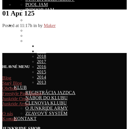
POOL JAM
INDOOR JAM
01 Apr
125
POHÁR BMX/MTB
Kalendár BMX Akcií
TEAM
Posted at 11:17h
in
by
Maker
O NÁS
ČLENOVIA TÍMU
JUNKRIDE GELÉRIE
2021
2019
2018
2017
2016
HLAVNÉ MENU
2015
2014
Blog
2013
Starý Blog
KLUB
Obchod
REGISTRÁCIA JAZDCA
Freestyle Park Šurany
NÁBOR DO KLUBU
Junkride Crew
ČLENOVIA KLUBU
Junkride Army
O JUNKRIDE ARMY
ZĽAVOVÝ SYSTÉM
O nás
KONTAKT
Kontakt
JUNKRIDE SHOP