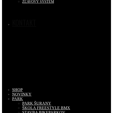
ZĽAVOVÝ SYSTÉM
KONTAKT
SHOP
NOVINKY
PARK
PARK ŠURANY
ŠKOLA FREESTYLE BMX
STAVBA BIKEPARKOV