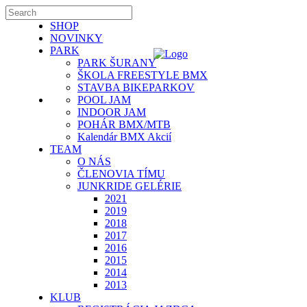
SHOP
NOVINKY
PARK
PARK ŠURANY
ŠKOLA FREESTYLE BMX
STAVBA BIKEPARKOV
POOL JAM
INDOOR JAM
POHÁR BMX/MTB
Kalendár BMX Akcií
TEAM
O NÁS
ČLENOVIA TÍMU
JUNKRIDE GELÉRIE
2021
2019
2018
2017
2016
2015
2014
2013
KLUB