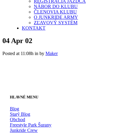
REGISTRÁCIA JAZDCA
NÁBOR DO KLUBU
ČLENOVIA KLUBU
O JUNKRIDE ARMY
ZĽAVOVÝ SYSTÉM
KONTAKT
04 Apr
02
Posted at 11:08h
in
by
Maker
HLAVNÉ MENU
Blog
Starý Blog
Obchod
Freestyle Park Šurany
Junkride Crew